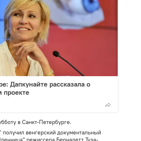
ре: Дапкунайте рассказала о
м проекте
убботу в Санкт-Петербурге.
р" получил венгерский документальный
ленница" режиссера Бернадетт Туза-