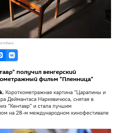
фотобанк
тавр" получил венгерский
ометражный фильм "Пленница"
k.
Короткометражная картина "Царапины и
ра Деймантаса Наркявичюса, снятая в
из "Кентавр" и стала лучшим
ом на 28-м международном кинофестивале