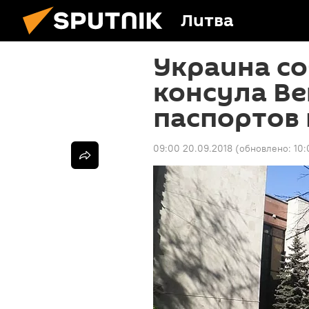
Литва
Украина со
консула Ве
паспортов 
09:00 20.09.2018
(обновлено:
10: