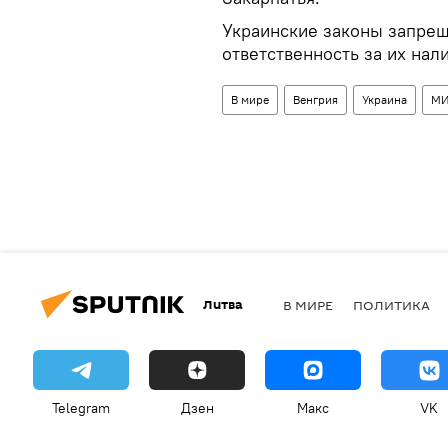
Украинские законы запрещ
ответственность за их нал
В мире
Венгрия
Украина
МИ
Литва
В МИРЕ
ПОЛИТИКА
Telegram
Дзен
Макс
VK