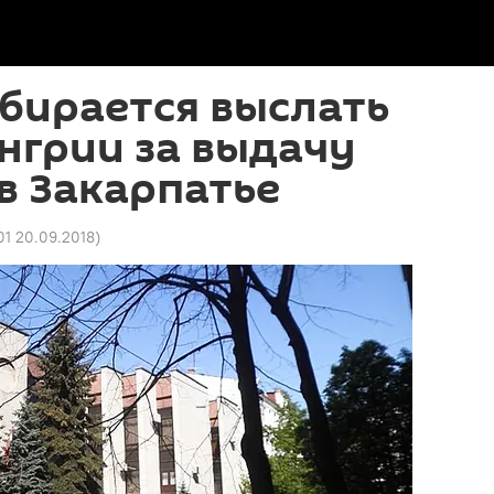
бирается выслать
нгрии за выдачу
в Закарпатье
01 20.09.2018
)