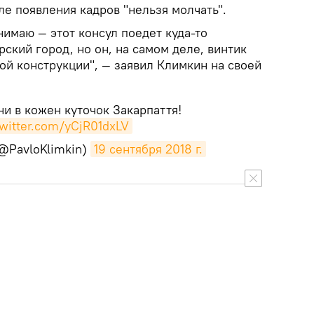
ле появления кадров "нельзя молчать".
нимаю — этот консул поедет куда-то
рский город, но он, на самом деле, винтик
ой конструкции", — заявил Климкин на своей
ни в кожен куточок Закарпаття!
twitter.com/yCjR01dxLV
(@PavloKlimkin)
19 сентября 2018 г.