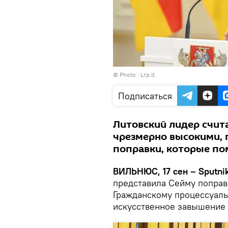
© Photo :
Lrp.lt
Подписаться
Литовский лидер счит
чрезмерно высокими, 
поправки, которые по
ВИЛЬНЮС, 17 сен – Sputnik
представила Сейму поправк
Гражданскому процессуаль
искусственное завышение 