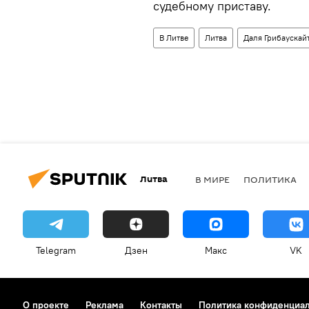
судебному приставу.
В Литве
Литва
Даля Грибаускай
Литва
В МИРЕ
ПОЛИТИКА
Telegram
Дзен
Макс
VK
О проекте
Реклама
Контакты
Политика конфиденциа