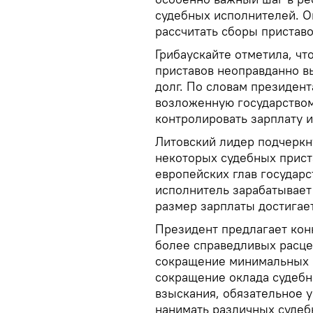
судебных исполнителей. О
рассчитать сборы приставо
Грибаускайте отметила, чт
приставов неоправданно в
долг. По словам президен
возложенную государством
контролировать зарплату и
Литовский лидер подчеркн
некоторых судебных прис
европейских глав государс
исполнитель зарабатывает 
размер зарплаты достигает
Президент предлагает кон
более справедливых расце
сокращение минимальных р
сокращение оклада судебн
взыскания, обязательное 
нанимать различных судеб