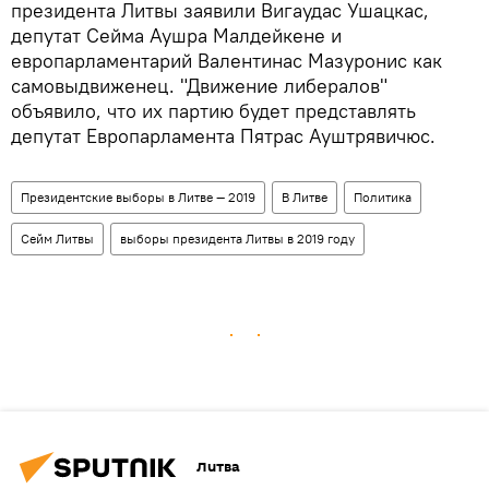
президента Литвы заявили Вигаудас Ушацкас,
депутат Сейма Аушра Малдейкене и
европарламентарий Валентинас Мазуронис как
самовыдвиженец. "Движение либералов"
объявило, что их партию будет представлять
депутат Европарламента Пятрас Ауштрявичюс.
Президентские выборы в Литве — 2019
В Литве
Политика
Сейм Литвы
выборы президента Литвы в 2019 году
Литва