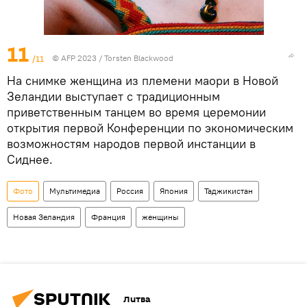
11
/11
© AFP 2023 / Torsten Blackwood
На снимке женщина из племени маори в Новой
Зеландии выступает с традиционным
приветственным танцем во время церемонии
открытия первой Конференции по экономическим
возможностям народов первой инстанции в
Сиднее.
Фото
Мультимедиа
Россия
Япония
Таджикистан
Новая Зеландия
Франция
женщины
Литва