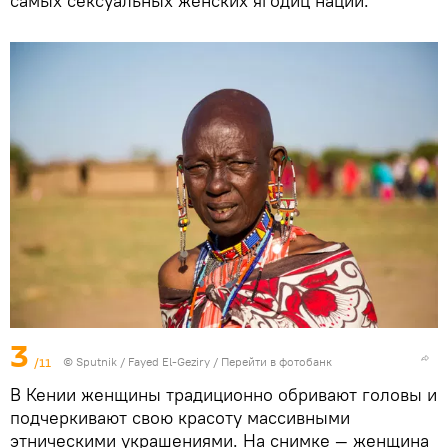
самых сексуальных женских ягодиц нации.
3
/11
© Sputnik / Fayed El-Geziry
/
Перейти в фотобанк
В Кении женщины традиционно обривают головы и
подчеркивают свою красоту массивными
этническими украшениями. На снимке — женщина