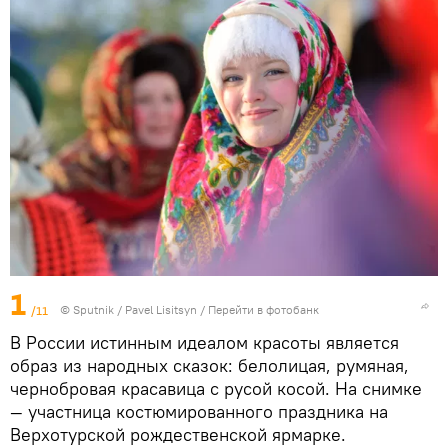
1
/11
© Sputnik / Pavel Lisitsyn
/
Перейти в фотобанк
В России истинным идеалом красоты является
образ из народных сказок: белолицая, румяная,
чернобровая красавица с русой косой. На снимке
— участница костюмированного праздника на
Верхотурской рождественской ярмарке.