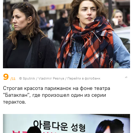
9
/11
© Sputnik / Vladimir Pesnya
/
Перейти в фотобанк
Строгая красота парижанок на фоне театра
"Батаклан", где произошел один из серии
терактов.