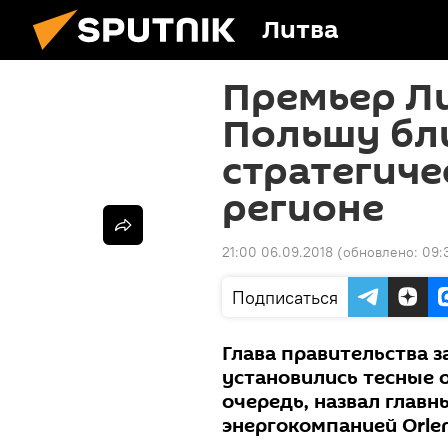
Литва
Премьер Л
Польшу б
стратегиче
регионе
21:00 06.09.2018
(обновлено:
09:
Подписаться
Глава правительства 
установились тесные 
очередь, назвал главн
энергокомпанией Orle