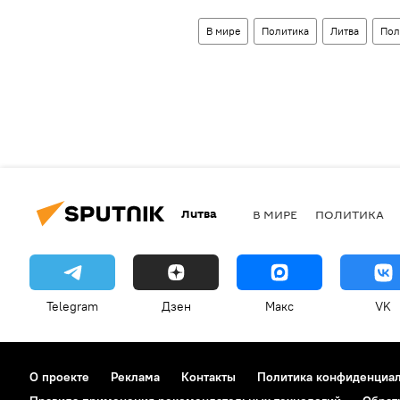
В мире
Политика
Литва
Пол
Литва
В МИРЕ
ПОЛИТИКА
Telegram
Дзен
Макс
VK
О проекте
Реклама
Контакты
Политика конфиденциа