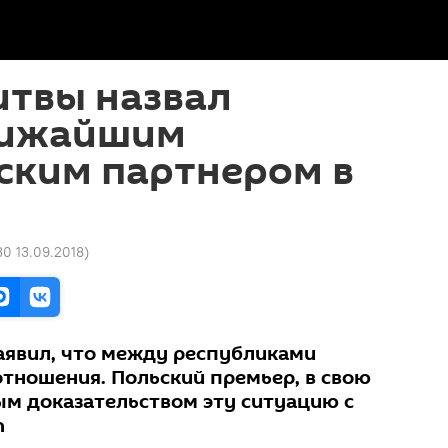
итвы назвал
лижайшим
ским партнером в
30 13.09.2018
)
заявил, что между республиками
отношения. Польский премьер, в свою
ым доказательством эту ситуацию с
n