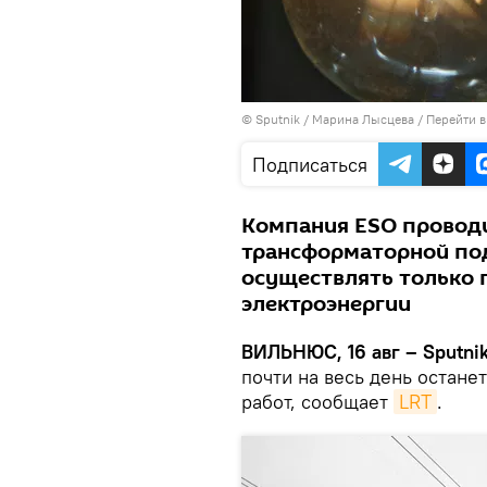
© Sputnik / Марина Лысцева
/
Перейти в
Подписаться
Компания ESO проводи
трансформаторной по
осуществлять только 
электроэнергии
ВИЛЬНЮС, 16 авг – Sputnik
почти на весь день остане
работ, сообщает
LRT
.