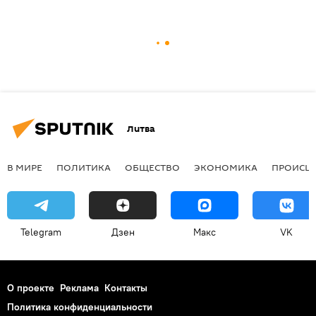
Литва
В МИРЕ
ПОЛИТИКА
ОБЩЕСТВО
ЭКОНОМИКА
ПРОИСШ
Telegram
Дзен
Макс
VK
О проекте
Реклама
Контакты
Политика конфиденциальности