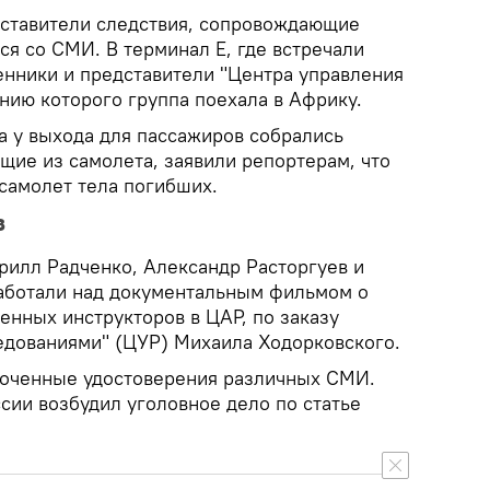
дставители следствия, сопровождающие
ся со СМИ. В терминал Е, где встречали
енники и представители "Центра управления
нию которого группа поехала в Африку.
 у выхода для пассажиров собрались
щие из самолета, заявили репортерам, что
 самолет тела погибших.
в
рилл Радченко, Александр Расторгуев и
аботали над документальным фильмом о
енных инструкторов в ЦАР, по заказу
едованиями" (ЦУР) Михаила Ходорковского.
роченные удостоверения различных СМИ.
сии возбудил уголовное дело по статье