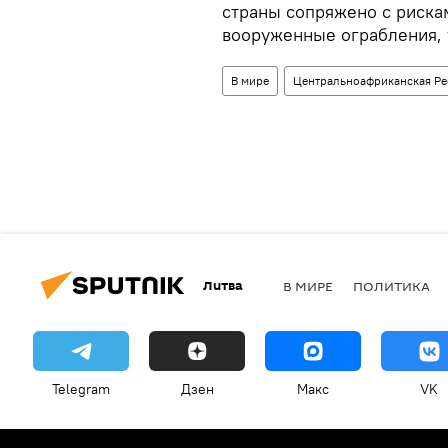
страны сопряжено с риска
вооруженные ограбления, 
В мире
Центральноафриканская Ре
Литва
В МИРЕ
ПОЛИТИКА
Telegram
Дзен
Макс
VK