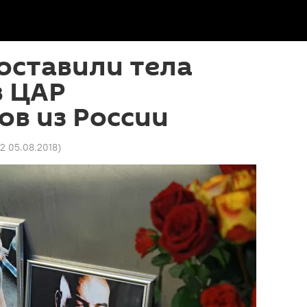
оставили тела
в ЦАР
в из России
32 05.08.2018
)