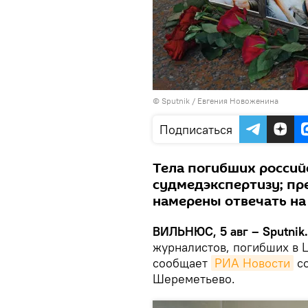
© Sputnik / Евгения Новоженина
Подписаться
Тела погибших россий
судмедэкспертизу; пр
намерены отвечать на
ВИЛЬНЮС, 5 авг – Sputnik.
журналистов, погибших в 
сообщает
РИА Новости
со
Шереметьево.