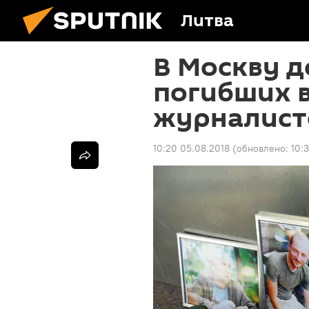
Литва
В Москву д
погибших 
журналисто
10:20 05.08.2018
(обновлено:
10: