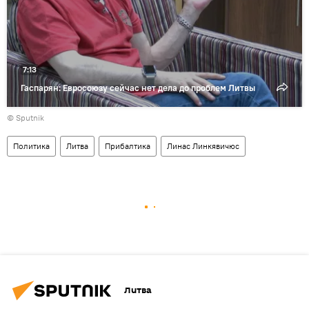
7:13
Гаспарян: Евросоюзу сейчас нет дела до проблем Литвы
© Sputnik
Политика
Литва
Прибалтика
Линас Линкявичюс
Литва