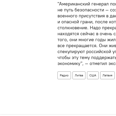
"Американский генерал пон
не путь безопасности — с
военного присутствия в да
и опасной грани, после к
столкновение. Надо прекр
находятся сейчас в очень
того, они многие годы жил
все прекращается. Они жив
спекулируют российской уг
чтобы эту тему поддержать
экономику", — отметил экс
Радио
Литва
США
Латвия