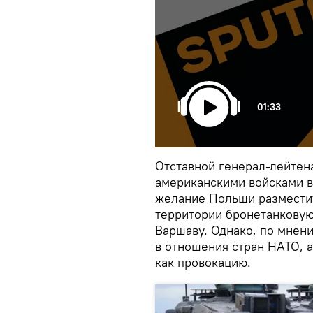
01:33
Отставной генерал-лейте
американскими войсками 
желание Польши разместит
территории бронетанкову
Варшаву. Однако, по мнен
в отношения стран НАТО, 
как провокацию.