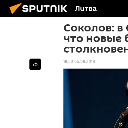
Литва
Соколов: в
что новые 
столкновен
18:50 05.06.2018