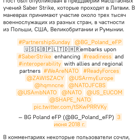
Пост был опубликован в преддверии масштабных
учений Saber Strike, которые проходят в Латвии. В
маневрах принимают участие около трех тысяч
военнослужащих из разных стран, в частности
из Польши, США, Великобритании и Румынии.
#PartnershipSunday
@BG_Poland_eFP
🇺🇸🇬🇧🇵🇱🇹🇩🇭🇷embarks upon
#SaberStrike
enhancing
#readiness
and
#interoperability
with allies and regional
partners
#WeAreNATO
#ReadyForces
@ZAWISZACY
@USArmyEurope
@hqmncne
@NATOJFCBS
@USAmbNATO
@NATO
@US_EUCOM
@SHAPE_NATO
pic.twitter.com/tSKwPRRVKy
— BG Poland eFP (@BG_Poland_eFP)
3 
июня 2018 г.
В комментариях некоторые пользователи сочли,