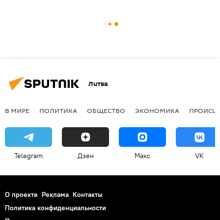
Литва
В МИРЕ
ПОЛИТИКА
ОБЩЕСТВО
ЭКОНОМИКА
ПРОИСШ
Telegram
Дзен
Макс
VK
О проекте
Реклама
Контакты
Политика конфиденциальности