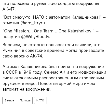
что польские и румынские солдаты вооружены
АК-47.
"Вот смеху-то, НАТО с автоматом Калашникова!" —
отметил @dm_itryru.
"One Мission… One Team… One Kalashnikov!" —
пошутил @WillyBloody.
Впрочем, некоторые пользователи заявили, что
Румыния в советские времена могла производить
свою версию АК-74.
Автомат Калашникова был принят на вооружение
в СССР в 1949 году. Сейчас АК и его модификации
считаются самым распространенным стрелковым
оружием в мире. Полсотни армий мира имеют
автомат на вооружении.
В мире
Польша
НАТО