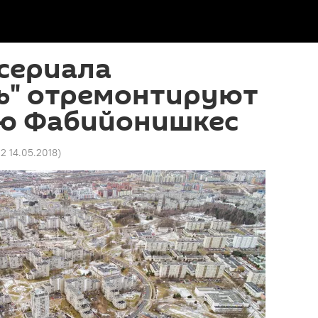
сериала
ь" отремонтируют
ю Фабийонишкес
2 14.05.2018
)