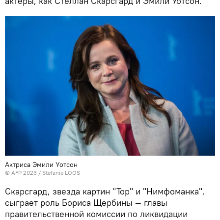
актеры, как Стеллан Скарсгард и Эмили Уотсон.
Актриса Эмили Уотсон
© AFP 2023 / Stefanie LOOS
Скарсгард, звезда картин "Тор" и "Нимфоманка",
сыграет роль Бориса Щербины — главы
правительственной комиссии по ликвидации