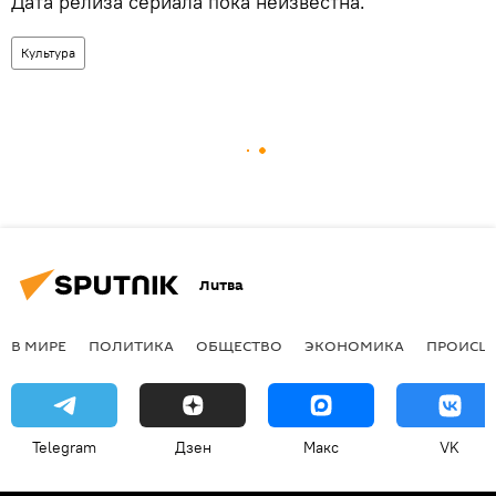
Дата релиза сериала пока неизвестна.
Культура
Литва
В МИРЕ
ПОЛИТИКА
ОБЩЕСТВО
ЭКОНОМИКА
ПРОИСШ
Telegram
Дзен
Макс
VK