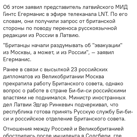
Об этом заявил представитель латвийского МИД
Гинтс Егерманис в эфире телеканала LNT. По его
словам, они получили запрос от британской
стороны по поводу переноса русскоязычной
редакции из России в Латвию.
"Британцы начали раздумывать об "эвакуации"
из Москвы, а может, и из России", — заявил
Егерманис.
Ранее в связи с высылкой 23 российских
дипломатов из Великобритании Москва
прекратила работу Британского совета, однако
вопрос о работе в стране Би-би-си российскими
властями не поднимался. Министр иностранных
дел Латвии Эдгар Ринкевич подчеркивал, что
республика готова принять Русскую службу Би-би-
си и российское отделение Британского совета.
Отношения между Россией и Великобританией
обострились после инцидента в Солсбери, где