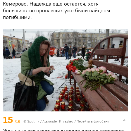
Кемерово. Надежда еще остается, хотя
большинство пропавших уже были найдены
погибшими.
15
/15
© Sputnik / Alexander Kryazhev
/
Перейти в фотобанк
Женщина зажигает свечу возле здания торгового