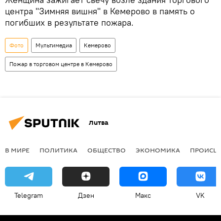
центра "Зимняя вишня" в Кемерово в память о
погибших в результате пожара.
Фото
Мультимедиа
Кемерово
Пожар в торговом центре в Кемерово
Литва
В МИРЕ
ПОЛИТИКА
ОБЩЕСТВО
ЭКОНОМИКА
ПРОИСШ
Telegram
Дзен
Макс
VK