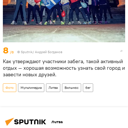
8
/8
© Sputnik/ Андрей Богданов
Как утверждают участники забега, такой активный
отдых — хорошая возможность узнать свой город и
завести новых друзей.
Фото
Мультимедиа
Литва
Вильнюс
бег
Литва