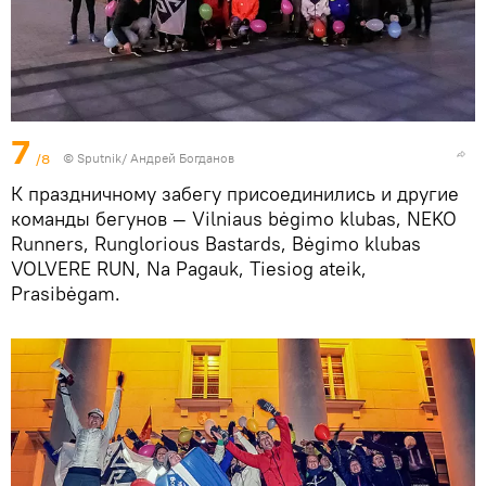
7
/8
© Sputnik/ Андрей Богданов
К праздничному забегу присоединились и другие
команды бегунов — Vilniaus bėgimo klubas, NEKO
Runners, Runglorious Bastards, Bėgimo klubas
VOLVERE RUN, Na Pagauk, Tiesiog ateik,
Prasibėgam.