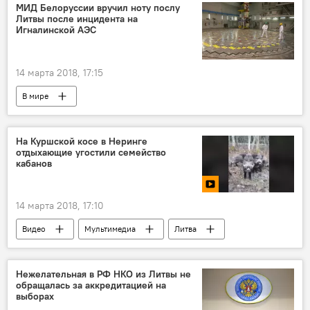
Армен Гаспарян
Борис Джонсон
МИД Белоруссии вручил ноту послу
Литвы после инцидента на
Чемпионат мира по футболу
ЧМ-2018
Игналинской АЭС
Отравление бывшего полковника ГРУ Скрипаля в Британии
14 марта 2018, 17:15
В мире
Игналинская АЭС: игрушка в руках политиков
Литва
Белоруссия
На Куршской косе в Неринге
отдыхающие угостили семейство
Андрюс Пулокас
МИД Беларуси
кабанов
Игналинская АЭС
14 марта 2018, 17:10
Видео
Мультимедиа
Литва
Неринга
кабан
животные
Нежелательная в РФ НКО из Литвы не
обращалась за аккредитацией на
выборах