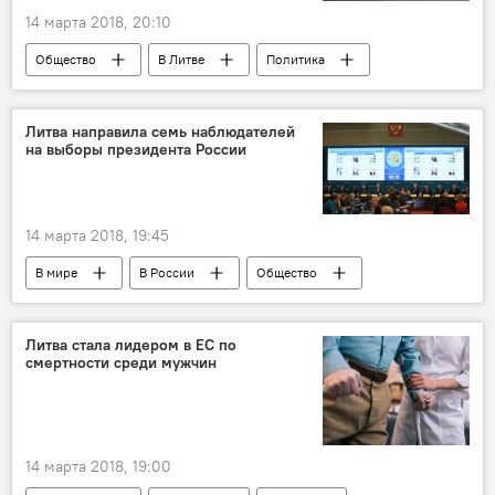
14 марта 2018, 20:10
Общество
В Литве
Политика
Литва
Россия
Avia Solutions
министерство обороны РФ
связи с Россией
Литва направила семь наблюдателей
на выборы президента России
14 марта 2018, 19:45
В мире
В России
Общество
Президентские выборы в России
Литва
Россия
Казахстан
страны Балтии
Литва стала лидером в ЕС по
смертности среди мужчин
выборы
президентские выборы
наблюдатели
14 марта 2018, 19:00