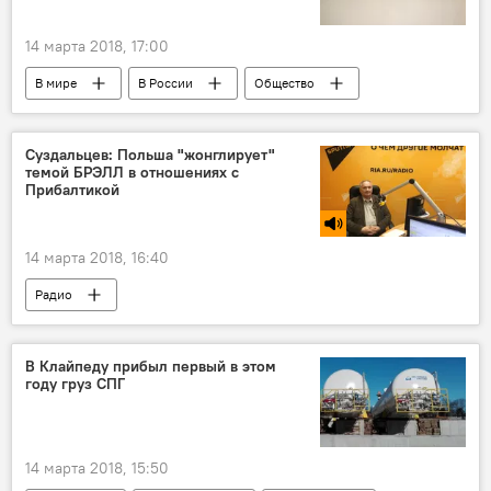
14 марта 2018, 17:00
В мире
В России
Общество
Президентские выборы в России
Литва
Россия
президентские выборы
Суздальцев: Польша "жонглирует"
темой БРЭЛЛ в отношениях с
наблюдатели
Прибалтикой
14 марта 2018, 16:40
Радио
Энергостратегия Литвы и выход из БРЭЛЛ
Варшава
страны Балтии
В Клайпеду прибыл первый в этом
году груз СПГ
Андрей Суздальцев
БелАЭС
14 марта 2018, 15:50