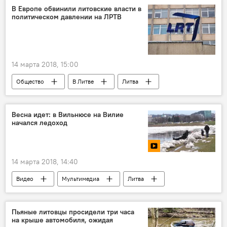
Отравление бывшего полковника ГРУ Скрипаля в Британии
В Европе обвинили литовские власти в
политическом давлении на ЛРТВ
14 марта 2018, 15:00
Общество
В Литве
Литва
Европа
LRT
Европейский вещательный союз
комиссия
Весна идет: в Вильнюсе на Вилие
начался ледоход
14 марта 2018, 14:40
Видео
Мультимедиа
Литва
Вильнюс
река
Пьяные литовцы просидели три часа
на крыше автомобиля, ожидая