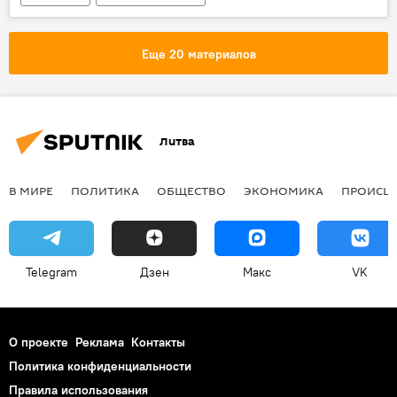
Еще 20 материалов
Литва
В МИРЕ
ПОЛИТИКА
ОБЩЕСТВО
ЭКОНОМИКА
ПРОИСШ
Telegram
Дзен
Макс
VK
О проекте
Реклама
Контакты
Политика конфиденциальности
Правила использования