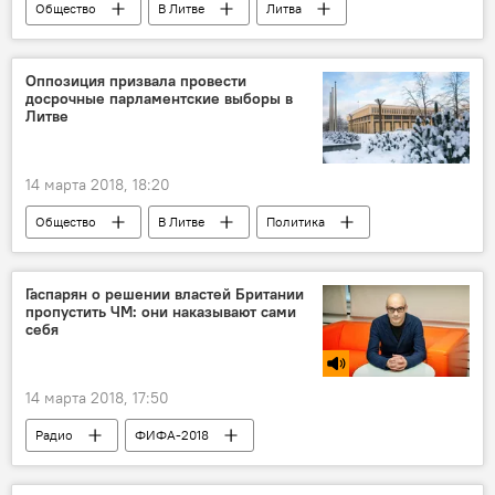
Общество
В Литве
Литва
ЕС
смертность
мужчины
Оппозиция призвала провести
досрочные парламентские выборы в
Литве
14 марта 2018, 18:20
Общество
В Литве
Политика
Литва
Миндаугас Бастис
Сейм Литвы
парламент
Гаспарян о решении властей Британии
пропустить ЧМ: они наказывают сами
нарушение
выборы
голосование
себя
Скандал с импичментом Миндаугасу Бастису
14 марта 2018, 17:50
Радио
ФИФА-2018
Великобритания
Тереза Мэй