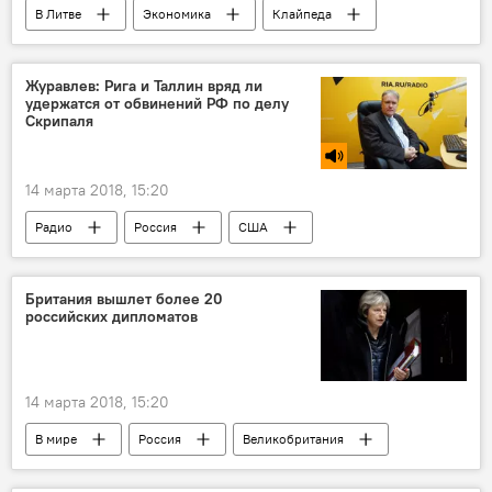
В Литве
Экономика
Клайпеда
Statoil
Журавлев: Рига и Таллин вряд ли
удержатся от обвинений РФ по делу
Скрипаля
14 марта 2018, 15:20
Радио
Россия
США
Латвия
Эстония
Великобритания
Свен Миксер
Дмитрий Журавлев
Британия вышлет более 20
российских дипломатов
Сергей Скрипаль
отравление
отравляющие вещества
Отравление бывшего полковника ГРУ Скрипаля в Британии
14 марта 2018, 15:20
В мире
Россия
Великобритания
Тереза Мэй
дипломаты