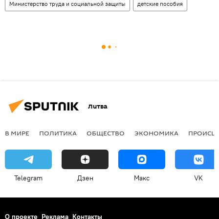
Министерство труда и социальной защиты
детские пособия
Литва
В МИРЕ
ПОЛИТИКА
ОБЩЕСТВО
ЭКОНОМИКА
ПРОИСШ
Telegram
Дзен
Макс
VK
О проекте
Реклама
Контакты