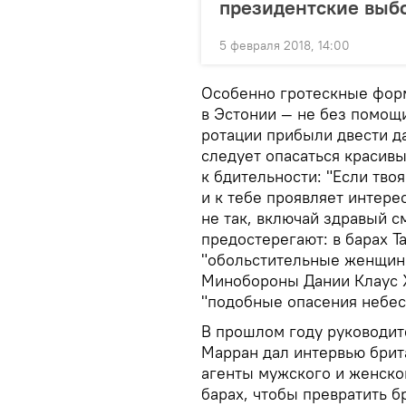
президентские выб
5 февраля 2018, 14:00
Особенно гротескные фор
в Эстонии — не без помощи
ротации прибыли двести да
следует опасаться красив
к бдительности: "Если твоя
и к тебе проявляет интерес
не так, включай здравый 
предостерегают: в барах Т
"обольстительные женщины
Минобороны Дании Клаус Х
"подобные опасения небес
В прошлом году руководит
Марран дал интервью брит
агенты мужского и женско
барах, чтобы превратить б