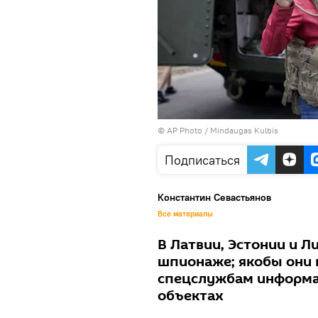
© AP Photo / Mindaugas Kulbis
Подписаться
Константин Севастьянов
Все материалы
В Латвии, Эстонии и Л
шпионаже; якобы они
спецслужбам информа
объектах