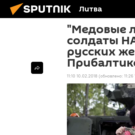
Литва
"Медовые 
солдаты Н
русских ж
Прибалтик
11:10 10.02.2018
(обновлено:
11:26