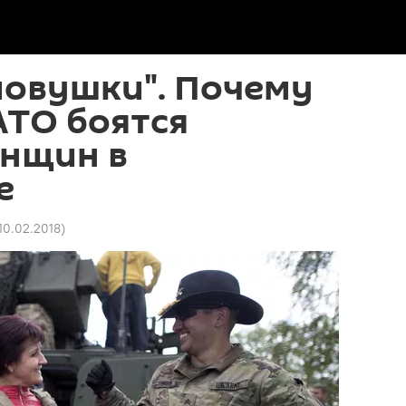
ловушки". Почему
АТО боятся
енщин в
е
 10.02.2018
)