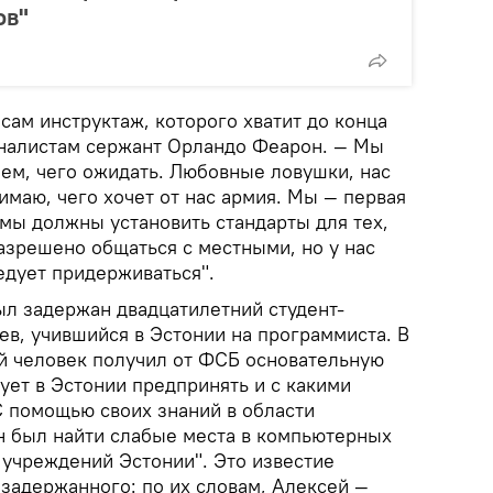
ов"
ам инструктаж, которого хватит до конца
рналистам сержант Орландо Феарон. — Мы
аем, чего ожидать. Любовные ловушки, нас
имаю, чего хочет от нас армия. Мы — первая
о мы должны установить стандарты для тех,
азрешено общаться с местными, но у нас
ледует придерживаться".
ыл задержан двадцатилетний студент-
ев, учившийся в Эстонии на программиста. В
й человек получил от ФСБ основательную
дует в Эстонии предпринять и с какими
С помощью своих знаний в области
 был найти слабые места в компьютерных
 учреждений Эстонии". Это известие
 задержанного: по их словам, Алексей —