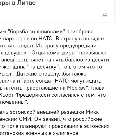
оры в Литве
мы "борьба со шпионами" приобрела
 партнеров по НАТО. В страну в порядке
тских солдат. Их сразу предупредили —
ых девушек. "Отцы-командиры" призывают
 внешность тянет на пять баллов из десяти
 женщина "на десятку", то в этом что-то
смысл". Датские спецслужбы также
аллина и Тарту солдат НАТО могут ждать
-агенты, работающие на Москву". Глава
ьорт Фредериксен согласился с тем, что
почвенны".
ель эстонской внешней разведки Микк
анским СМИ. Он заявил, что российские
го пола планируют провокации в эстонских
ританских военных в хулиганов