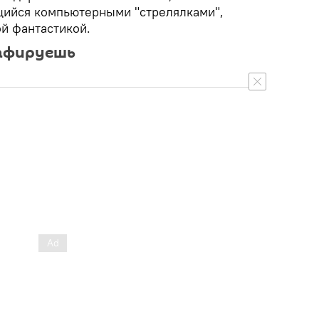
щийся компьютерными "стрелялками",
ой фантастикой.
рафируешь