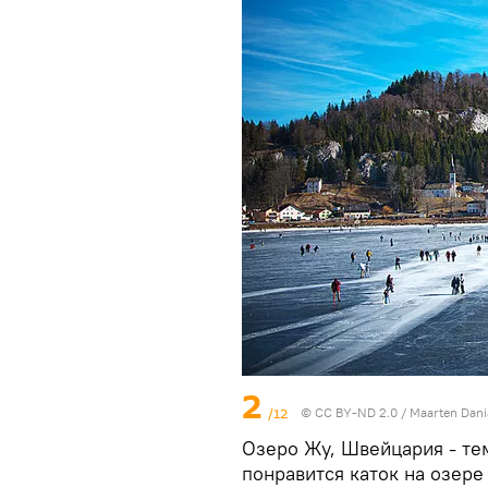
2
/12
©
CC BY-ND 2.0 / Maarten Dani
Озеро Жу, Швейцария - тем
понравится каток на озер