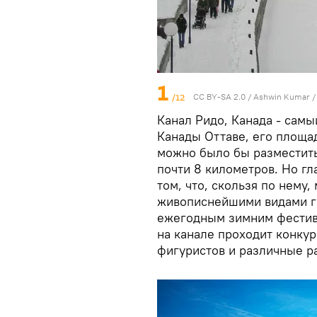
1
/12
CC BY-SA 2.0
/
Ashwin Kumar
/
Канал Ридо, Канада - самы
Канады Оттаве, его площад
можно было бы разместить
почти 8 километров. Но гла
том, что, скользя по нему
живописнейшими видами го
ежегодным зимним фестива
на канале проходит конкур
фигуристов и различные р