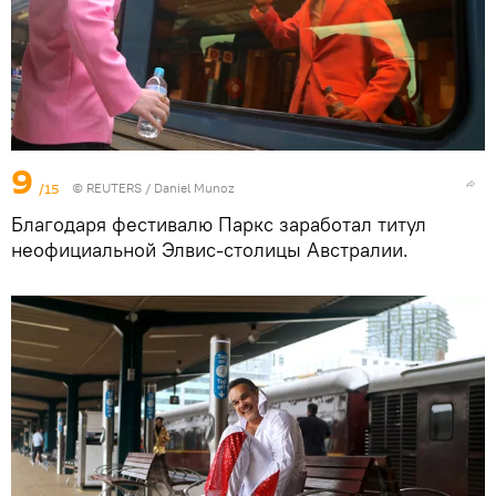
9
/15
©
REUTERS
/ Daniel Munoz
Благодаря фестивалю Паркс заработал титул
неофициальной Элвис-столицы Австралии.