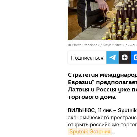
© Photo :
facebook / Клуб "Рига и рижан
Подписаться
Стратегия международ
Евразии" предполагает
Латвия и Россия уже 
торгового дома
ВИЛЬНЮС, 11 янв – Sputnik
экономического пространс
открыть российские торгов
Sputnik Эстония
.