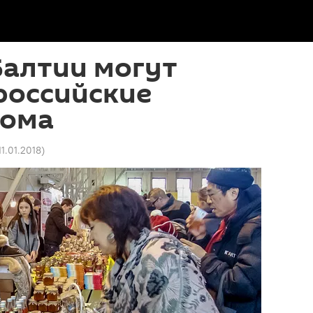
Балтии могут
российские
дома
11.01.2018
)