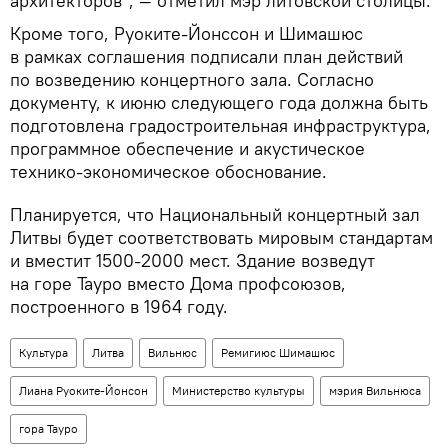
архитекторов", — отметил мэр литовской столицы.
Кроме того, Руоките-Йонссон и Шимашюс
в рамках соглашения подписали план действий
по возведению концертного зала. Согласно
документу, к июню следующего года должна быть
подготовлена градостроительная инфраструктура,
программное обеспечение и акустическое
технико-экономическое обоснование.
Планируется, что Национальный концертный зал
Литвы будет соответствовать мировым стандартам
и вместит 1500-2000 мест. Здание возведут
на горе Тауро вместо Дома профсоюзов,
построенного в 1964 году.
Культура
Литва
Вильнюс
Ремигиюс Шимашюс
Лиана Руоките-Йонсон
Министерство культуры
мэрия Вильнюса
гора Тауро