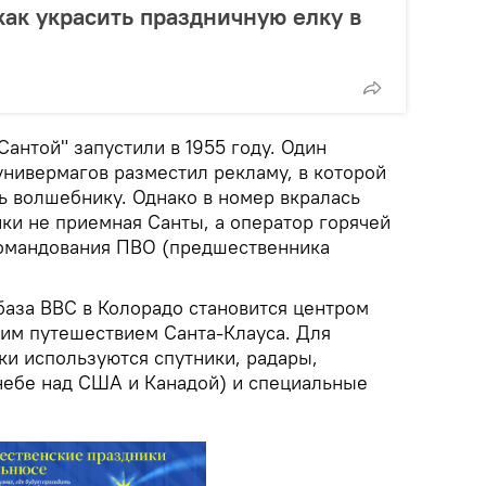
как украсить праздничную елку в
антой" запустили в 1955 году. Один
универмагов разместил рекламу, в которой
ь волшебнику. Однако в номер вкралась
нки не приемная Санты, а оператор горячей
командования ПВО (предшественника
база ВВС в Колорадо становится центром
им путешествием Санта-Клауса. Для
и используются спутники, радары,
небе над США и Канадой) и специальные