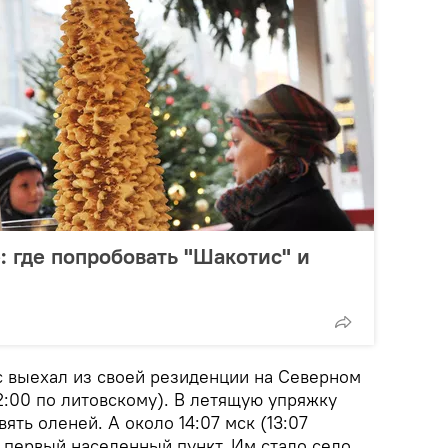
: где попробовать "Шакотис" и
с выехал из своей резиденции на Северном
2:00 по литовскому). В летящую упряжку
ть оленей. А около 14:07 мск (13:07
 первый населенный пункт. Им стало село