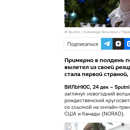
© Sputnik / Александр Гальперин
/
Пере
Подписаться
Примерно в полдень п
вылетел из своей рези
стала первой страной,
ВИЛЬНЮС, 24 дек – Sputni
заглянул новогодний волш
рождественский кругосве
со ссылкой на онлайн-тр
США и Канады (NORAD).