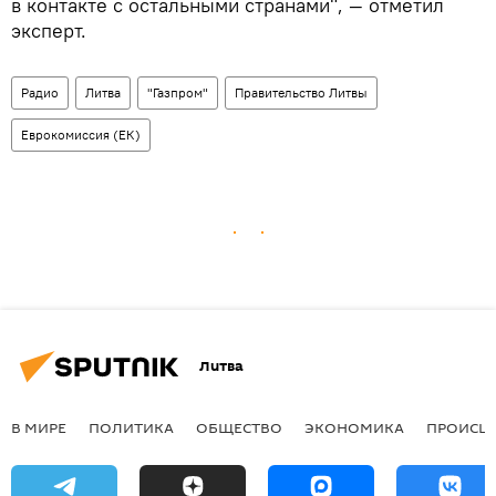
в контакте с остальными странами", — отметил
эксперт.
Радио
Литва
"Газпром"
Правительство Литвы
Еврокомиссия (ЕК)
Литва
В МИРЕ
ПОЛИТИКА
ОБЩЕСТВО
ЭКОНОМИКА
ПРОИСШ