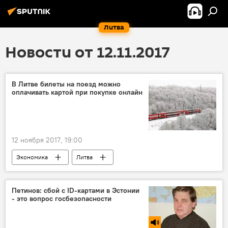
Литва
Новости от 12.11.2017
В Литве билеты на поезд можно
оплачивать картой при покупке онлайн
12 ноября 2017, 19:00
Экономика
Литва
Lietuvos geležinkeliai
Железные дороги Литвы
Петинов: сбой с ID-картами в Эстонии
- это вопрос госбезопасности