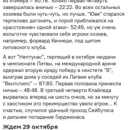
из Измира – 90:78. Только первая четверть
завершилась вничью – 22:22. Во всех остальных
хозяева были чуть-чуть, но лучше. "Юве" старался
терпеливо догонять, и порой приближался на
«расстояние» одной атаки– 52:49, но уж очень
вольготно чувствовали себя игроки хозяев,
например, форвард Кеннеди, под щитом
литовского клуба.
А вот "Нептунас", терпящий в октябре неудачи
в чемпионате Литвы, на международной арене
одержал вторую кряду победу в секстете "В",
выиграв дома у соседей из Латвии клуба
"Вентспилс" — 87:80. Первая половина принесла
ничью – 48:48. В третьей четверти Клайпеда
вырвалась вперед на шесть очков, но за минуту
с хвостиком это преимущество увяло втрое… К
счастью, случился удачный проход Сейбутиса
и дальнее попадание Гирджюнаса.
Ждем 29 октября