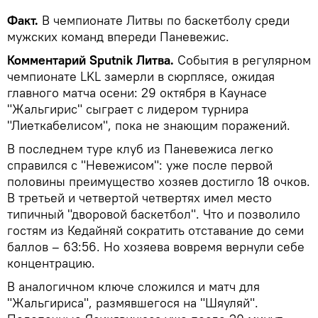
Факт.
В чемпионате Литвы по баскетболу среди
мужских команд впереди Паневежис.
Комментарий Sputnik Литва.
События в регулярном
чемпионате LKL замерли в сюрплясе, ожидая
главного матча осени: 29 октября в Каунасе
"Жальгирис" сыграет с лидером турнира
"Лиеткабелисом", пока не знающим поражений.
В последнем туре клуб из Паневежиса легко
справился с "Невежисом": уже после первой
половины преимущество хозяев достигло 18 очков.
В третьей и четвертой четвертях имел место
типичный "дворовой баскетбол". Что и позволило
гостям из Кедайняй сократить отставание до семи
баллов – 63:56. Но хозяева вовремя вернули себе
концентрацию.
В аналогичном ключе сложился и матч для
"Жальгириса", размявшегося на "Шяуляй".