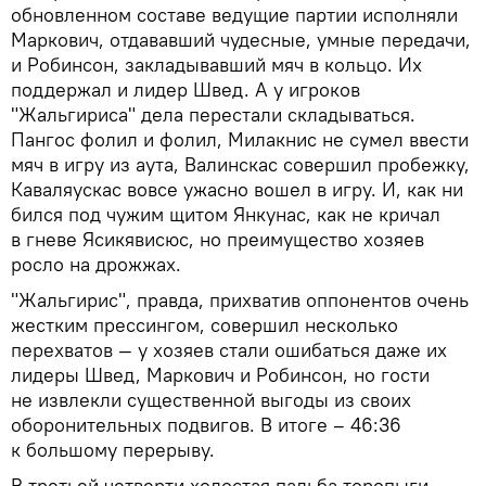
обновленном составе ведущие партии исполняли
Маркович, отдававший чудесные, умные передачи,
и Робинсон, закладывавший мяч в кольцо. Их
поддержал и лидер Швед. А у игроков
"Жальгириса" дела перестали складываться.
Пангос фолил и фолил, Милакнис не сумел ввести
мяч в игру из аута, Валинскас совершил пробежку,
Каваляускас вовсе ужасно вошел в игру. И, как ни
бился под чужим щитом Янкунас, как не кричал
в гневе Ясикявисюс, но преимущество хозяев
росло на дрожжах.
"Жальгирис", правда, прихватив оппонентов очень
жестким прессингом, совершил несколько
перехватов — у хозяев стали ошибаться даже их
лидеры Швед, Маркович и Робинсон, но гости
не извлекли существенной выгоды из своих
оборонительных подвигов. В итоге – 46:36
к большому перерыву.
В третьей четверти холостая пальба торопыги