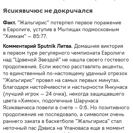
Ясикявичюс не докричался
Факт.
"Жальгирис" потерпел первое поражение
в Евролиге, уступив в Мытищах подмосковным
"Химкам" — 85:77.
Комментарий Sputnik Литва
. Домашняя виктория
в первом туре регулярного чемпионата Евролиги
над "Црвеной Звездой" не нашла своего гостевого
продолжения. Если жестко расставлять акценты,
то единственный по-настоящему удачный отрезок
"Жальгирис" провел на самых первых минутах.
Благодаря настойчивости и настырности Янкунаса
(лучший игрок — 24 очка), некогда защищавшего
цвета «Химок», подопечные Шарунаса
Ясикявичюса повели в счете – 0:6. Но позитивного
продолжения не последовало, а символом очень
раннего заката в баскетболе "Жальгириса" стал
неточный пас Дэвиса на Улановаса еще в момент