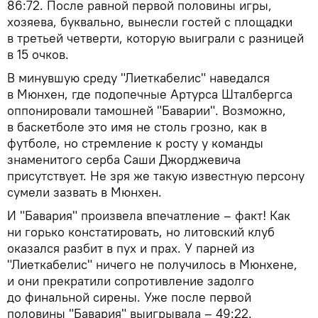
86:72. После равной первой половины игры,
хозяева, буквально, вынесли гостей с площадки
в третьей четверти, которую выиграли с разницей
в 15 очков.
В минувшую среду "Лиеткабелис" наведался
в Мюнхен, где подопечные Артурса Шталбергса
оппонировали тамошней "Баварии". Возможно,
в баскетболе это имя не столь грозно, как в
футболе, но стремление к росту у команды
знаменитого серба Саши Джорджевича
присутствует. Не зря же такую известную персону
сумели зазвать в Мюнхен.
И "Бавария" произвела впечатление – факт! Как
ни горько констатировать, но литовский клуб
оказался разбит в пух и прах. У парней из
"Лиеткабелис" ничего не получилось в Мюнхене,
и они прекратили сопротивление задолго
до финальной сирены. Уже после первой
половины "Бавария" выигрывала – 49:22.