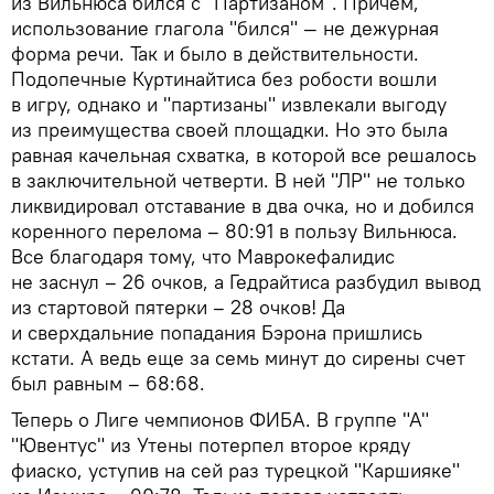
из Вильнюса бился с "Партизаном". Причем,
использование глагола "бился" — не дежурная
форма речи. Так и было в действительности.
Подопечные Куртинайтиса без робости вошли
в игру, однако и "партизаны" извлекали выгоду
из преимущества своей площадки. Но это была
равная качельная схватка, в которой все решалось
в заключительной четверти. В ней "ЛР" не только
ликвидировал отставание в два очка, но и добился
коренного перелома – 80:91 в пользу Вильнюса.
Все благодаря тому, что Маврокефалидис
не заснул – 26 очков, а Гедрайтиса разбудил вывод
из стартовой пятерки – 28 очков! Да
и сверхдальние попадания Бэрона пришлись
кстати. А ведь еще за семь минут до сирены счет
был равным – 68:68.
Теперь о Лиге чемпионов ФИБА. В группе "А"
"Ювентус" из Утены потерпел второе кряду
фиаско, уступив на сей раз турецкой "Каршияке"