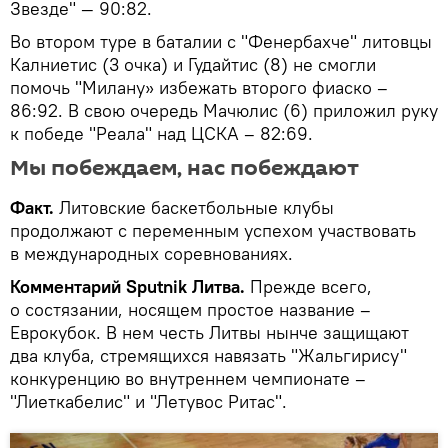
Звезде" — 90:82.
Во втором туре в баталии с "Фенербахче" литовцы
Калниетис (3 очка) и Гудайтис (8) не смогли
помочь "Милану» избежать второго фиаско –
86:92. В свою очередь Мачюлис (6) приложил руку
к победе "Реала" над ЦСКА – 82:69.
Мы побеждаем, нас побеждают
Факт.
Литовские баскетбольные клубы
продолжают с переменным успехом участвовать
в международных соревнованиях.
Комментарий Sputnik Литва.
Прежде всего,
о состязании, носящем простое название –
Еврокубок. В нем честь Литвы нынче защищают
два клуба, стремящихся навязать "Жальгирису"
конкуренцию во внутреннем чемпионате –
"Лиеткабелис" и "Летувос Ритас".