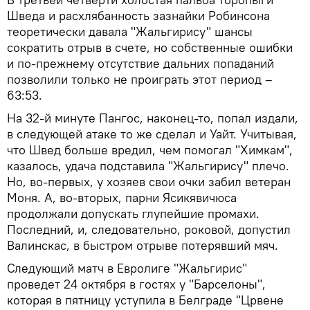
Шведа и расхлябанность зазнайки Робинсона
теоретически давала "Жальгирису" шансы
сократить отрыв в счете, но собственные ошибки
и по-прежнему отсутствие дальних попаданий
позволили только не проиграть этот период –
63:53.
На 32-й минуте Пангос, наконец-то, попал издали,
в следующей атаке то же сделал и Уайт. Учитывая,
что Швед больше вредил, чем помогал "Химкам",
казалось, удача подставила "Жальгирису" плечо.
Но, во-первых, у хозяев свои очки забил ветеран
Моня. А, во-вторых, парни Ясикявичюса
продолжали допускать глупейшие промахи.
Последний, и, следовательно, роковой, допустил
Валинскас, в быстром отрыве потерявший мяч.
Следующий матч в Евролиге "Жальгирис"
проведет 24 октября в гостях у "Барселоны",
которая в пятницу уступила в Белграде "Црвене