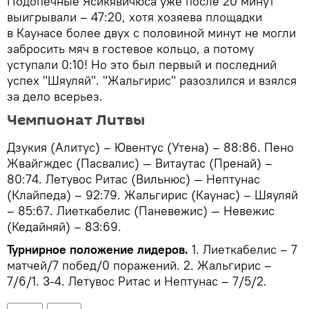
Подопечные Ясикявичюса уже после 20 минут
выигрывали – 47:20, хотя хозяева площадки
в Каунасе более двух с половиной минут не могли
забросить мяч в гостевое кольцо, а потому
уступали 0:10! Но это был первый и последний
успех "Шяуляй". "Жальгирис" разозлился и взялся
за дело всерьез.
Чемпионат Литвы
Дзукия (Алитус) – Ювентус (Утена) – 88:86. Пено
Жвайгждес (Пасвалис) — Витаутас (Пренай) –
80:74. Летувос Ритас (Вильнюс) — Нептунас
(Клайпеда) – 92:79. Жальгирис (Каунас) – Шяуляй
– 85:67. Лиеткабелис (Паневежис) — Невежис
(Кедайняй) – 83:69.
Турнирное положение лидеров.
1. Лиеткабелис – 7
матчей/7 побед/0 поражений. 2. Жальгирис –
7/6/1. 3-4. Летувос Ритас и Нептунас – 7/5/2.