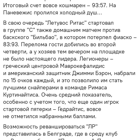
Итоговый счет вовсе кошмарен – 93:57. На
Паневежис пролился холодный душ…
В свою очередь "Летувос Ритас" стартовал
в группе "С" также домашним матчем против
баскского "Бильбао", в котором потерпел фиаско –
83:93. Перелома гости добились во второй
четверти, а у хозяев тем вечером на площадке
не было настоящего лидера. Легионеры –
греческий центровой Маврокефалидис
и американский защитник Джимми Бэрон, набрали
по 15 очков каждый, и это позволило им стать
лучшими снайперами в команде Римаса
Куртинайтиса. Очень средний показатель,
особенно с учетом того, что еще один игрок
стартовой пятерки – Гедрайтис, вовсе
не отметился набранными баллами.
Возможность реваншироваться "ЛР"
представилась в Белграде, где в среду клуб