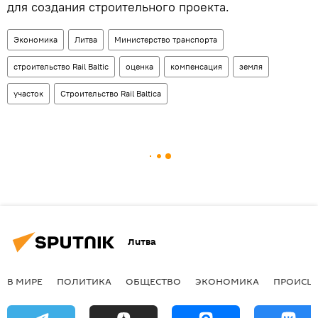
для создания строительного проекта.
Экономика
Литва
Министерство транспорта
строительство Rail Baltic
оценка
компенсация
земля
участок
Строительство Rail Baltica
Литва
В МИРЕ
ПОЛИТИКА
ОБЩЕСТВО
ЭКОНОМИКА
ПРОИСШ