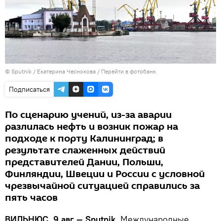
© Sputnik / Екатерина Чеснокова
/
Перейти в фотобанк
Подписаться
По сценарию учений, из-за аварии
разлилась нефть и возник пожар на
подходе к порту Калининград; в
результате слаженных действий
представителей Дании, Польши,
Финляндии, Швеции и России с условной
чрезвычайной ситуацией справились за
пять часов
ВИЛЬНЮС, 9 авг — Sputnik.
Международные