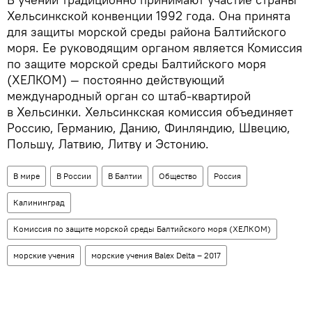
Хельсинкской конвенции 1992 года. Она принята
для защиты морской среды района Балтийского
моря. Ее руководящим органом является Комиссия
по защите морской среды Балтийского моря
(ХЕЛКОМ) — постоянно действующий
международный орган со штаб-квартирой
в Хельсинки. Хельсинкская комиссия объединяет
Россию, Германию, Данию, Финляндию, Швецию,
Польшу, Латвию, Литву и Эстонию.
В мире
В России
В Балтии
Общество
Россия
Калининград
Комиссия по защите морской среды Балтийского моря (ХЕЛКОМ)
морские учения
морские учения Balex Delta – 2017