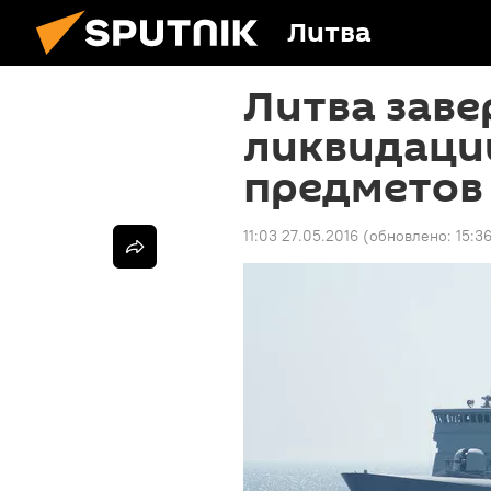
Литва
Литва заве
ликвидаци
предметов 
11:03 27.05.2016
(обновлено:
15:3