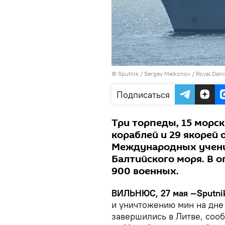
© Sputnik / Sergey Melkonov / Royal Danis
Подписаться
Три торпеды, 15 морск
кораблей и 29 якорей
Международных учений
Балтийского моря. В 
900 военных.
ВИЛЬНЮС, 27 мая —Sputni
и уничтожению мин на дне 
завершились в Литве, соо