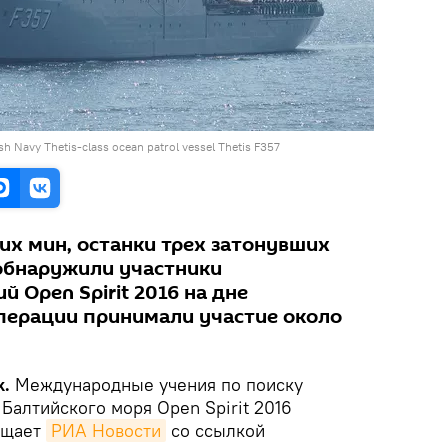
h Navy Thetis-class ocean patrol vessel Thetis F357
их мин, останки трех затонувших
 обнаружили участники
 Open Spirit 2016 на дне
операции принимали участие около
k.
Международные учения по поиску
Балтийского моря Open Spirit 2016
бщает
РИА Новости
со ссылкой