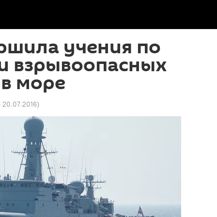
ршила учения по
и взрывоопасных
в море
6 20.07.2016
)