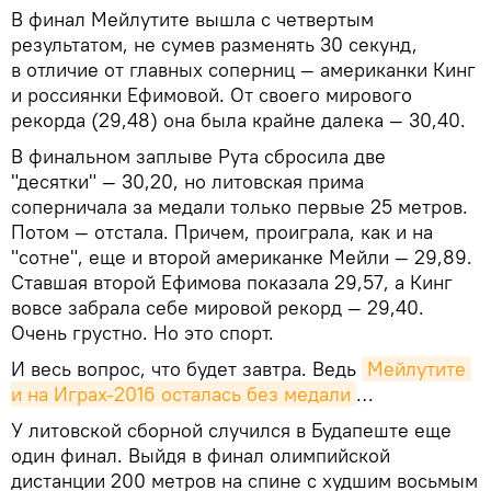
В финал Мейлутите вышла с четвертым
результатом, не сумев разменять 30 секунд,
в отличие от главных соперниц — американки Кинг
и россиянки Ефимовой. От своего мирового
рекорда (29,48) она была крайне далека — 30,40.
В финальном заплыве Рута сбросила две
"десятки" — 30,20, но литовская прима
соперничала за медали только первые 25 метров.
Потом — отстала. Причем, проиграла, как и на
"сотне", еще и второй американке Мейли — 29,89.
Ставшая второй Ефимова показала 29,57, а Кинг
вовсе забрала себе мировой рекорд — 29,40.
Очень грустно. Но это спорт.
И весь вопрос, что будет завтра. Ведь
Мейлутите 
и на Играх-2016 осталась без медали
…
У литовской сборной случился в Будапеште еще
один финал. Выйдя в финал олимпийской
дистанции 200 метров на спине с худшим восьмым