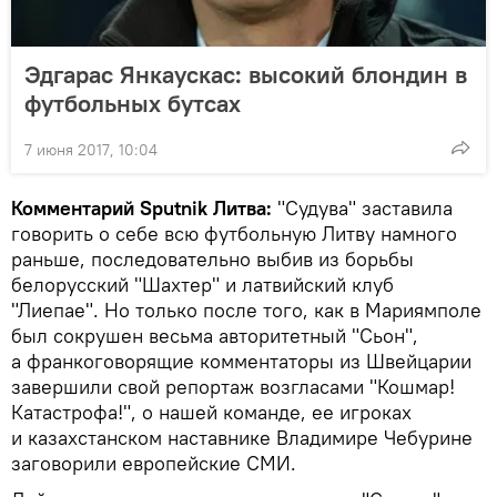
Эдгарас Янкаускас: высокий блондин в
футбольных бутсах
7 июня 2017, 10:04
Комментарий Sputnik Литва:
"Судува" заставила
говорить о себе всю футбольную Литву намного
раньше, последовательно выбив из борьбы
белорусский "Шахтер" и латвийский клуб
"Лиепае". Но только после того, как в Мариямполе
был сокрушен весьма авторитетный "Сьон",
а франкоговорящие комментаторы из Швейцарии
завершили свой репортаж возгласами "Кошмар!
Катастрофа!", о нашей команде, ее игроках
и казахстанском наставнике Владимире Чебурине
заговорили европейские СМИ.