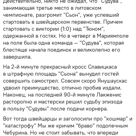
Действительно, никто не ожидал, что "Судува",
занимающая третье место в литовском
чемпионате, разгромит "Сьон", уже успевший
стартовать в швейцарском первенстве. Причем
стартовать с виктории (1:0) над "Тюном",
одержанной в гостях. Но в четверг в Мариямполе
на поле была одна команда — "Судува", которая
блестяще начала поединок и великолепно его
завершила.
На 2-й минуте прекрасный кросс Славицкаса
в штрафную площадь "Сьона" вынудил гостей
совершить самострел. Совсем скоро Янушаускас
удвоил преимущество, отлично пробив издали.
Наконец, на последней 90-й минуте Лакженис
расторопно и мастерски решил судьбу эпизода
в пользу "Судувы" после подачи корнера.
Вот тогда швейцарцы и заголосили про "кошмар" и
"катастрофу" Мы же кричим "браво" подопечным
Чебурина. Но не стоит забывать, что впереди