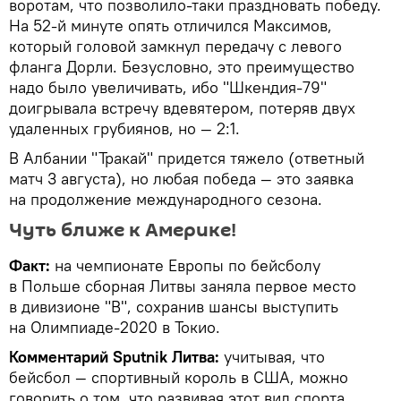
воротам, что позволило-таки праздновать победу.
На 52-й минуте опять отличился Максимов,
который головой замкнул передачу с левого
фланга Дорли. Безусловно, это преимущество
надо было увеличивать, ибо "Шкендия-79"
доигрывала встречу вдевятером, потеряв двух
удаленных грубиянов, но — 2:1.
В Албании "Тракай" придется тяжело (ответный
матч 3 августа), но любая победа — это заявка
на продолжение международного сезона.
Чуть ближе к Америке!
Факт:
на чемпионате Европы по бейсболу
в Польше сборная Литвы заняла первое место
в дивизионе "В", сохранив шансы выступить
на Олимпиаде-2020 в Токио.
Комментарий Sputnik Литва:
учитывая, что
бейсбол — спортивный король в США, можно
говорить о том, что развивая этот вид спорта,