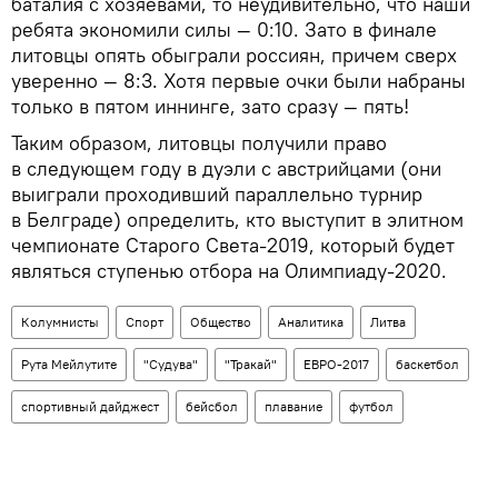
баталия с хозяевами, то неудивительно, что наши
ребята экономили силы — 0:10. Зато в финале
литовцы опять обыграли россиян, причем сверх
уверенно — 8:3. Хотя первые очки были набраны
только в пятом иннинге, зато сразу — пять!
Таким образом, литовцы получили право
в следующем году в дуэли с австрийцами (они
выиграли проходивший параллельно турнир
в Белграде) определить, кто выступит в элитном
чемпионате Старого Света-2019, который будет
являться ступенью отбора на Олимпиаду-2020.
Колумнисты
Спорт
Общество
Аналитика
Литва
Рута Мейлутите
"Судува"
"Тракай"
ЕВРО-2017
баскетбол
спортивный дайджест
бейсбол
плавание
футбол