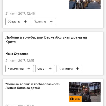
21 июля 2017, 12:46
Общество
Политика
Скандал с поездкой школьников в Россию
Литва
Анатолий Вассерман
Любовь и голуби, или Баскетбольная драма на
Крите
поездка литовских детей в российский лагерь
школьники
летний лагерь
Макс Стрелков
пропаганда
"Ночные волки"
21 июля 2017, 12:15
Колумнисты
Спорт
Аналитика
Лаура Асадаускайте-Заднепровскене
Виктория Будрите
баскетбол
"Ночные волки" и госбезопасность
Литвы: битва за детей
"Жальгирис"
спорт
"Тракай"
0:42