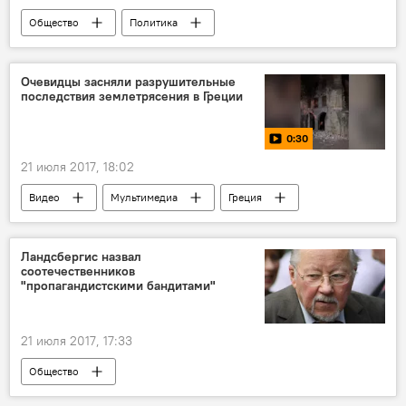
Общество
Политика
"Лесные братья": приказано не спорить
Литва
Посольство России в Литве
Очевидцы засняли разрушительные
последствия землетрясения в Греции
"Лесные братья"
хэштэг
0:30
21 июля 2017, 18:02
Видео
Мультимедиа
Греция
землетрясение
Ландсбергис назвал
соотечественников
"пропагандистскими бандитами"
21 июля 2017, 17:33
Общество
Скандал с поездкой школьников в Россию