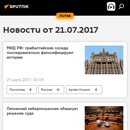
Литва
Новости от 21.07.2017
МИД РФ: прибалтийские соседи
последовательно фальсифицируют
историю
21 июля 2017, 20:05
Политика
Россия
Артем Кожин
МИД России
Третий рейх
советский период истории
Инфографика
Литовский кибермошенник обжалует
решение суда