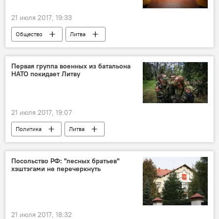
21 июля 2017, 19:33
Общество
Литва
Снегуоле Ужданавичене
Вильнюсский апелляционный суд
Первая группа военных из батальона
НАТО покидает Литву
апелляция
суд
кибермошенничество
21 июля 2017, 19:07
Политика
Литва
Министерство обороны Литвы
немецкие военные
батальон
Посольство РФ: "лесных братьев"
хэштэгами не перечеркнуть
21 июля 2017, 18:32