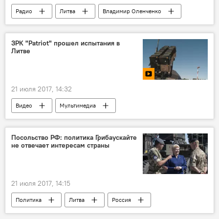
Радио
Литва
Владимир Оленченко
Роландас Паксас
эксперт
радио
популярность
ЗРК "Patriot" прошел испытания в
Литве
21 июля 2017, 14:32
Видео
Мультимедиа
ЗРК "Пэтриот"
Tobruq legacy — 2017
ЗРК Patriot
Посольство РФ: политика Грибаускайте
не отвечает интересам страны
21 июля 2017, 14:15
Политика
Литва
Россия
Даля Грибаускайте
размещение