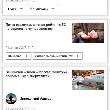
21 июля 2017, 11:58
Видео
Мультимедиа
Скандал с поездкой школьников в Россию
Плунге
Красногорск
Литва оказалась в конце рейтинга ЕС
по социальному неравенству
Александр Залдостанов
"Ночные волки"
21 июля 2017, 11:51
Общество
Литва в мировых рейтингах
Литва
ЕС
рейтинг
социальное неравенство
Вашингтон – Киев – Москва: политика
вперемешку с энергетикой
Иннокентий Адясов
21 июля 2017, 11:05