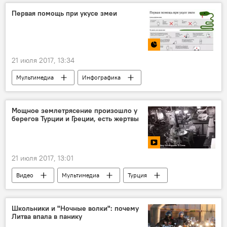
ЗРК Patriot
Первая помощь при укусе змеи
21 июля 2017, 13:34
Мультимедиа
Инфографика
здоровье
скорая медицинская помощь (СМП)
змеи
Мощное землетрясение произошло у
берегов Турции и Греции, есть жертвы
укус змеи
21 июля 2017, 13:01
Видео
Мультимедиа
Турция
землетрясение
Школьники и "Ночные волки": почему
Литва впала в панику