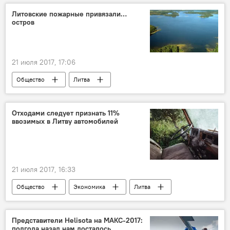
Литва
Витаутас Ландсбергис
Литовские пожарные привязали…
остров
поездка литовских детей в российский лагерь
школьники
летний лагерь
пропаганда
21 июля 2017, 17:06
Общество
Литва
Департамент спасения и противопожарной безопасности
озеро
остров
Отходами следует признать 11%
ввозимых в Литву автомобилей
21 июля 2017, 16:33
Общество
Экономика
Литва
Кестутис Навицкас
импорт
экология
проверка
автомобили
Представители Helisota на МАКС-2017:
полгода назад нам досталось