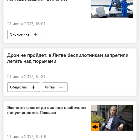
21 июля 2017, 16:01
Экономика
Скандал с ремонтом литовских вертолетов в России
Литва
Россия
Ауримас Ясинскис
Дрон не пройдет: в Литве беспилотникам запретили
летать над тюрьмами
Helisota
МАКС-2017
выставка
вертолет
21 июля 2017, 15:31
Общество
Литва
Департамент по тюрьмам Литвы
дрон
Эксперт: власти до сих пор озабочены
популярностью Паксаса
21 июля 2017, 15:09