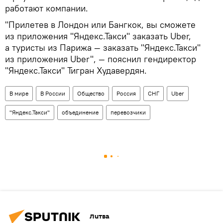
работают компании.
"Прилетев в Лондон или Бангкок, вы сможете
из приложения "Яндекс.Такси" заказать Uber,
а туристы из Парижа — заказать "Яндекс.Такси"
из приложения Uber", — пояснил гендиректор
"Яндекс.Такси" Тигран Худавердян.
В мире
В России
Общество
Россия
СНГ
Uber
"Яндекс.Такси"
объединение
перевозчики
Литва