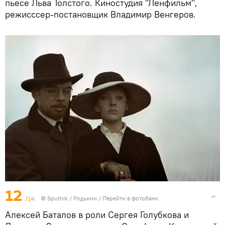
пьесе Льва Толстого. Киностудия "Ленфильм",
режисссер-постановщик Владимир Венгеров.
12
/14
© Sputnik / Родькин
/
Перейти в фотобанк
Алексей Баталов в роли Сергея Голубкова и