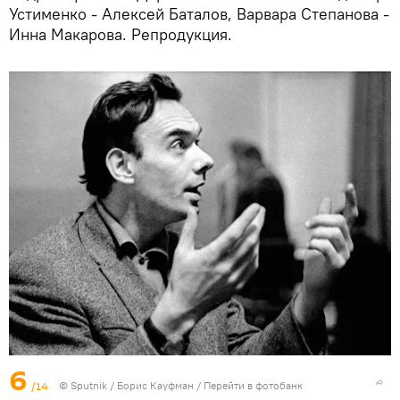
Устименко - Алексей Баталов, Варвара Степанова -
Инна Макарова. Репродукция.
6
/14
© Sputnik / Борис Кауфман
/
Перейти в фотобанк