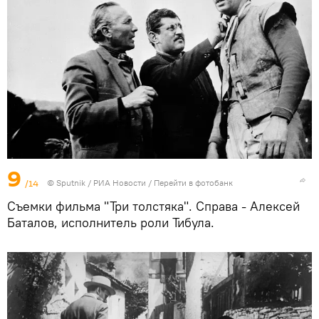
9
/14
© Sputnik / РИА Новости
/
Перейти в фотобанк
Съемки фильма "Три толстяка". Справа - Алексей
Баталов, исполнитель роли Тибула.