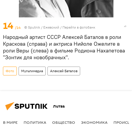
14
/14
© Sputnik / Ежевский
/
Перейти в фотобанк
Народный артист СССР Алексей Баталов в роли
Краскова (справа) и актриса Нийоле Ожелите в
роли Веры (слева) в фильме Родиона Нахапетова
"Зонтик для новобрачных".
Фото
Мультимедиа
Алексей Баталов
Литва
В МИРЕ
ПОЛИТИКА
ОБЩЕСТВО
ЭКОНОМИКА
ПРОИСШ