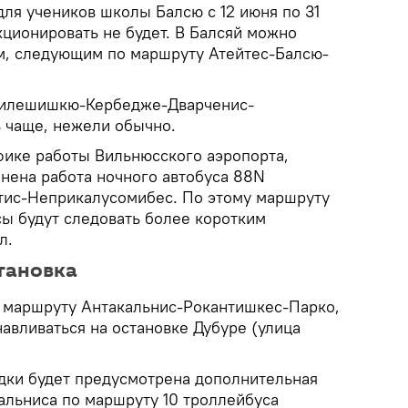
для учеников школы Балсю с 12 июня по 31
кционировать не будет. В Балсяй можно
ом, следующим по маршруту Атейтес-Балсю-
-Милешишкю-Кербедже-Дварченис-
 чаще, нежели обычно.
фике работы Вильнюсского аэропорта,
енена работа ночного автобуса 88N
тис-Неприкалусомибес. По этому маршруту
усы будут следовать более коротким
л.
тановка
о маршруту Антакальнис-Рокантишкес-Парко,
авливаться на остановке Дубуре (улица
дки будет предусмотрена дополнительная
альниса по маршруту 10 троллейбуса