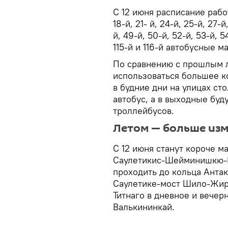
С 12 июня расписание работы
18-й, 21- й, 24-й, 25-й, 27-й
й, 49-й, 50-й, 52-й, 53-й, 54
115-й и 116-й автобусные 
По сравнению с прошлым л
использоваться большее к
в будние дни на улицах сто
автобус, а в выходные буду
троллейбусов.
Летом — больше из
С 12 июня станут короче м
Саулетикис-Шейминишкю-Б
проходить до кольца Антак
Саулетике-мост Шило-Жир
Титнаго в дневное и вечер
Валькининкай.