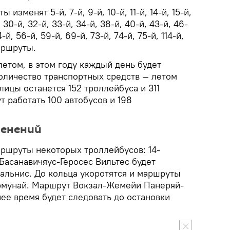
 изменят 5-й, 7-й, 9-й, 10-й, 11-й, 14-й, 15-й,
, 30-й, 32-й, 33-й, 34-й, 38-й, 40-й, 43-й, 46-
-й, 56-й, 59-й, 69-й, 73-й, 74-й, 75-й, 114-й,
маршруты.
етом, в этом году каждый день будет
оличество транспортных средств — летом
лицы останется 152 троллейбуса и 311
т работать 100 автобусов и 198
менений
аршруты некоторых троллейбусов: 14-
асанавичяус-Геросес Вильтес будет
альнис. До кольца укоротятся и маршруты
мунай. Маршрут Вокзал-Жемейи Панеряй-
нее время будет следовать до остановки