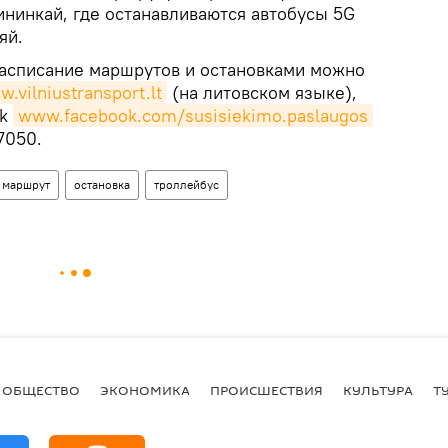
нинкай, где останавливаются автобусы 5G
яй.
асписание маршрутов и остановками можно
.vilniustransport.lt
(на литовском языке),
ok
www.facebook.com/susisiekimo.paslaugos
7050.
маршрут
остановка
троллейбус
ОБЩЕСТВО
ЭКОНОМИКА
ПРОИСШЕСТВИЯ
КУЛЬТУРА
Т