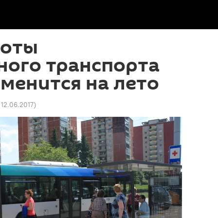
боты
ного транспорта
менится на лето
 12.06.2017
)