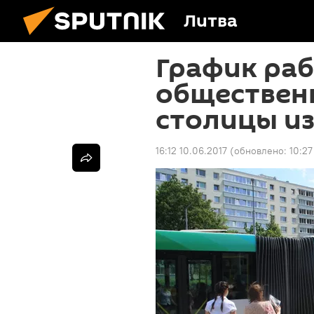
Литва
График ра
обществен
столицы из
16:12 10.06.2017
(обновлено:
10:27