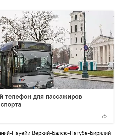
й телефон для пассажиров
нспорта
иняй-Науейи Веркяй-Балсю-Пагубе-Биряляй