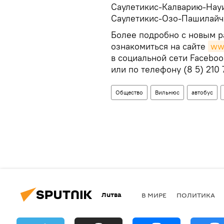
Саулетикис-Калварию-Науи
Саулетикис-Озо-Пашилайч
Более подробно с новым р
ознакомиться на сайте
www
в социальной сети Facebo
или по телефону (8 5) 210 
Общество
Вильнюс
автобус
Литва
В МИРЕ
ПОЛИТИКА