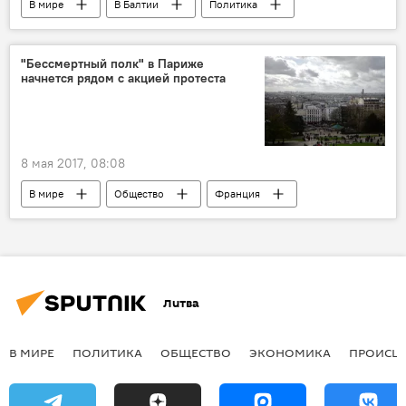
В мире
В Балтии
Политика
Таллинн
Саулюс Сквернялис
Балтийский совет министров
"Бессмертный полк" в Париже
начнется рядом с акцией протеста
8 мая 2017, 08:08
В мире
Общество
Франция
президентские выборы
"Бессмертный полк"
Литва
В МИРЕ
ПОЛИТИКА
ОБЩЕСТВО
ЭКОНОМИКА
ПРОИСШ