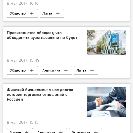
8 мая 2017, 16:16
Общество
Литва
Александр Удальцов
Панеряйский мемориал
Правительство обещает, что
объединять вузы насильно не будет
Антакальнисское кладбище Вильнюса
8 мая 2017, 15:49
Общество
Аналитика
Литва
Саулюс Сквернялис
Юргита Петраускене
реформа литовских вузов
Финский бизнесмен: у нас долгая
история торговых отношений с
Образование в Литве: есть ли чему поучиться
Россией
8 мая 2017, 15:13
В мире
Аналитика
Экономика