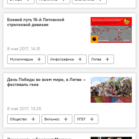
Россия
Финляндия
инвестиции
Боевой путь 16-й Литовской
стрелковой дивизии
8 мая 2017, 14:31
Мультимедиа
Инфографика
Литва
Германия
СССР
Великая Отечественная война
День Победы во всем мире, в Литве —
фестиваль геев
советские военные
16-я Литовская стрелковая дивизия
8 мая 2017, 13:26
Общество
Вильнюс
ЛГБТ
фестиваль ЛГБТ-сообщества "Дни радуги"