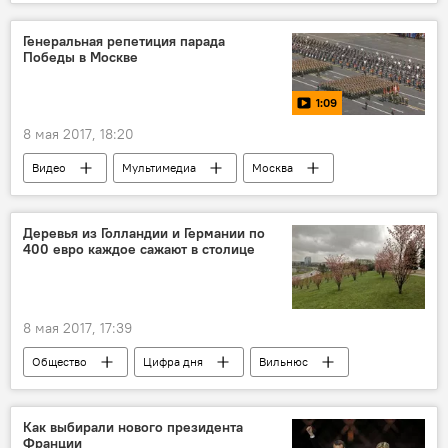
министерство природы Литвы
Музей зоологии Каунаса
древесный жук
Генеральная репетиция парада
Победы в Москве
1:09
8 мая 2017, 18:20
Видео
Мультимедиа
Москва
парад Победы
Красная площадь
Деревья из Голландии и Германии по
400 евро каждое сажают в столице
8 мая 2017, 17:39
Общество
Цифра дня
Вильнюс
дерево
озеленение
посадка деревьев в Вильнюсе
Как выбирали нового президента
Франции