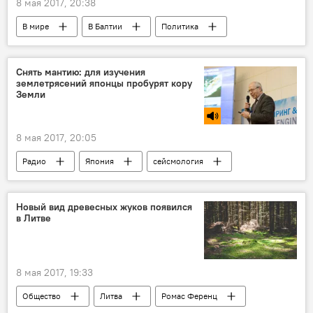
8 мая 2017, 20:38
В мире
В Балтии
Политика
Экономика
Цифра дня
Эстония
Саулюс Сквернялис
Северный поток-2
Снять мантию: для изучения
землетрясений японцы пробурят кору
Строительство газопровода "Северный поток - 2"
Земли
8 мая 2017, 20:05
Радио
Япония
сейсмология
Новый вид древесных жуков появился
в Литве
8 мая 2017, 19:33
Общество
Литва
Ромас Ференц