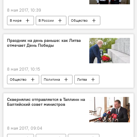
8 мая 2017, 10:39
В мире
В России
Общество
Цифра дня
Россия
Владимир Путин
Лазарь Матвеев
Праздник на день раньше: как Литва
отмечает День Победы
8 мая 2017, 10:15
Общество
Политика
Литва
День Победы в Литве
Сквернялис отправляется в Таллинн на
Балтийский совет министров
8 мая 2017, 09:04