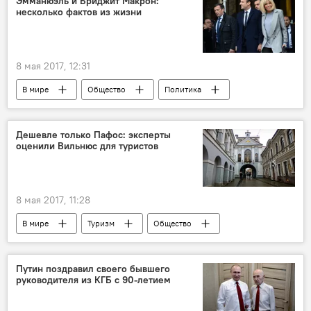
Эмманюэль и Бриджит Макрон:
несколько фактов из жизни
8 мая 2017, 12:31
В мире
Общество
Политика
Франция
Марин Ле Пен
Эммануэль Макрон
Бриджит Макрон
Дешевле только Пафос: эксперты
оценили Вильнюс для туристов
8 мая 2017, 11:28
В мире
Туризм
Общество
Вильнюс
UK Post Office
"Годовой барометр городских расходов"
Путин поздравил своего бывшего
руководителя из КГБ с 90-летием