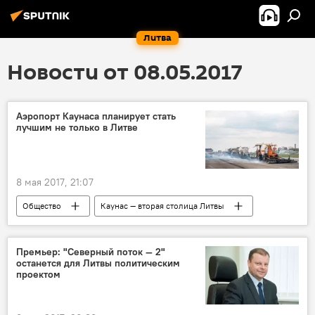
Литва
Новости от 08.05.2017
Аэропорт Каунаса планирует стать
лучшим не только в Литве
8 мая 2017, 21:07
Общество
Каунас — вторая столица Литвы
Туризм
Каунас
Витас Скучас
аэропорт Даряус ир Гирено
ремонт
Премьер: "Северный поток — 2"
останется для Литвы политическим
взлетно-посадочная полоса
проектом
Под крылом самолета: аэропорты Литвы