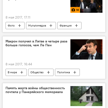
14
8 мая 2017, 17:11
Фото
Мультимедиа
Франция
Марин Ле Пен
Эммануэль Макрон
Макрон получил в Литве в четыре раза
больше голосов, чем Ле Пен
8 мая 2017, 16:44
В мире
Общество
Политика
Цифра дня
Литва
Франция
Марин Ле Пен
Эммануэль Макрон
Память жертв войны общественность
почтила у Панеряйского мемориала
президентские выборы