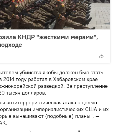
озила КНДР "жесткими мерами",
подходе
ителем убийства якобы должен был стать
 2014 году работал в Хабаровском крае
южнокорейской разведкой. За преступление
20 тысяч долларов.
ся антитеррористическая атака с целью
 организации империалистических США и их
орые вынашивают (подобные) планы", —
АК.