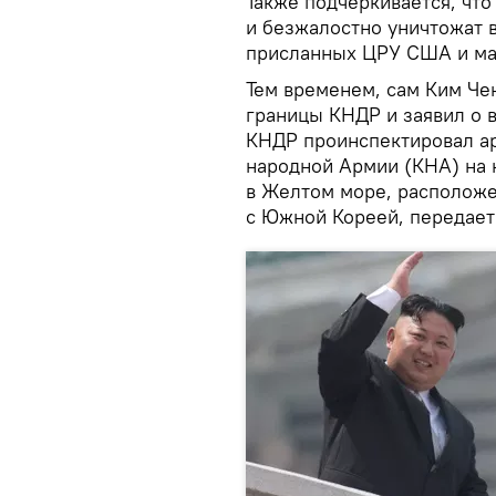
Также подчеркивается, чт
и безжалостно уничтожат в
присланных ЦРУ США и м
Тем временем, сам Ким Че
границы КНДР и заявил о 
КНДР проинспектировал а
народной Армии (КНА) на 
в Желтом море, расположе
с Южной Кореей, передае