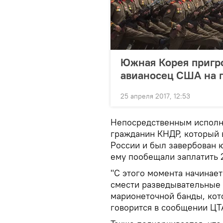
Южная Корея пригр
авианосец США на 
25 апреля 2017, 12:53
Непосредственным исполн
гражданин КНДР, который в
России и был завербован 
ему пообещали заплатить 
"С этого момента начинает
смести разведывательные
марионеточной банды, кот
говорится в сообщении ЦТ