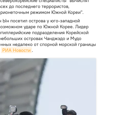
о северокорейские специалисты "вычислят
сех до последнего террористов,
арионеточным режимом Южной Кореи".
н Ын посетил острова у юго-западной
возможном ударе по Южной Корее. Лидер
ртиллерийские подразделения Корейской
небольших островах Чанджэдо и Мудо
нных недалеко от спорной морской границы
т
РИА Новости
.