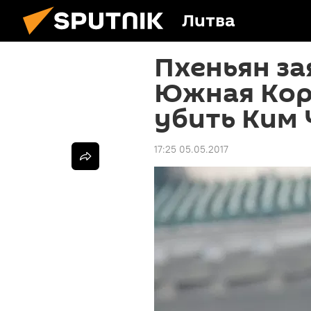
Литва
Пхеньян за
Южная Кор
убить Ким 
17:25 05.05.2017