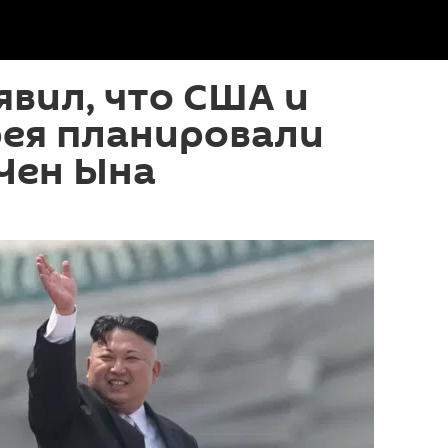
явил, что США и
ея планировали
Чен Ына