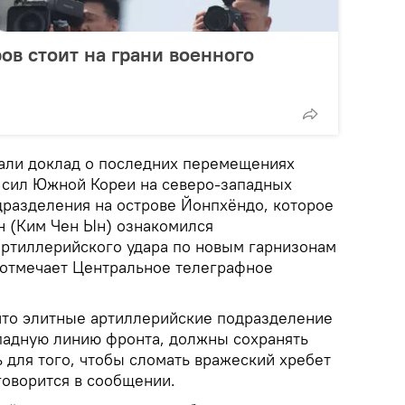
ов стоит на грани военного
итали доклад о последних перемещениях
 сил Южной Кореи на северо-западных
дразделения на острове Йонпхёндо, которое
н (Ким Чен Ын) ознакомился
артиллерийского удара по новым гарнизонам
– отмечает Центральное телеграфное
 что элитные артиллерийские подразделение
адную линию фронта, должны сохранять
 для того, чтобы сломать вражеский хребет
говорится в сообщении.