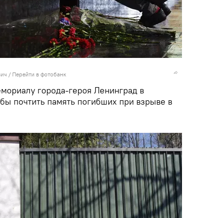
вич
/
Перейти в фотобанк
емориалу города-героя Ленинград в
обы почтить память погибших при взрыве в