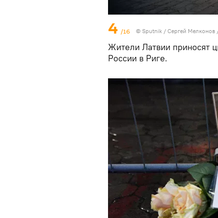
4
/16
© Sputnik / Сергей Мелконов
Жители Латвии приносят ц
России в Риге.