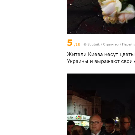
5
/16
© Sputnik / Стрингер
/
Перейт
Жители Киева несут цветы
Украины и выражают свои 