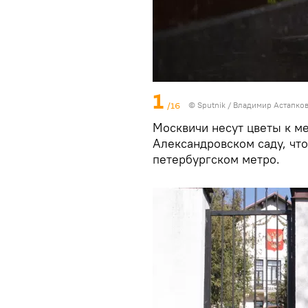
1
/16
© Sputnik / Владимир Астапко
Москвичи несут цветы к м
Александровском саду, чт
петербургском метро.