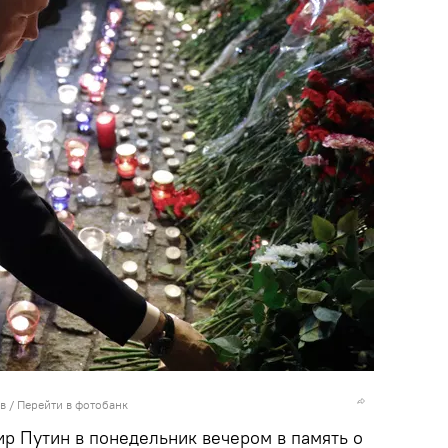
в
/
Перейти в фотобанк
р Путин в понедельник вечером в память о