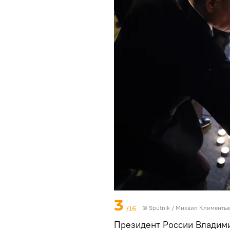
3
/16
© Sputnik / Михаил Климентье
Президент России Владими