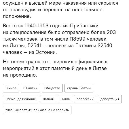
осужден к высшей мере наказания или скрылся
от правосудия и перешел на нелегальное
положение.
Всего за 1940-1953 годы из Прибалтики
на спецпоселение было отправлено более 203
тысяч человек, в том числе 118599 человек
из Литвы, 52541 — человек из Латвии и 32540
человек — из Эстонии.
Но несмотря на это, широких официальных
мероприятий в этот памятный день в Литве
не проходило.
В мире
В Балтии
Общество
страны Балтии
Раймондс Вейонис
Латвия
Литва
репрессии
депортация
"Лесные братья": приказано не спорить