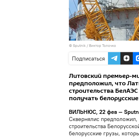
© Sputnik / Виктор Толочко
Подписаться
Литовский премьер-ми
предположил, что Лат
строительства БелАЭС 
получать белорусские
ВИЛЬНЮС, 22 фев — Sputni
Сквернялис предположил, 
строительства Белорусско
белорусские грузы, которы