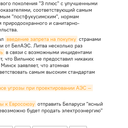
ового поколения "3 плюс" с улучшенными
показателями, соответствующий самым
емым "постфукусимским", нормам
м природоохранного и санитарно-
льства.
ал
введение запрета на покупку
странами
и от БелАЭС. Литва несколько раз
ть
в связи с возможными инцидентами
т, что Вильнюс не предоставил никаких
Минск заявляет, что атомная
тветствовать самым высоким стандартам
все угрозы при проектировании АЭС — 
вы к Евросоюзу
отправить Беларуси "ясный
невозможно будет продать электроэнергию"