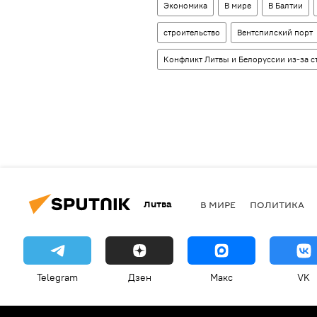
Экономика
В мире
В Балтии
строительство
Вентспилский порт
Конфликт Литвы и Белоруссии из-за с
Литва
В МИРЕ
ПОЛИТИКА
Telegram
Дзен
Макс
VK