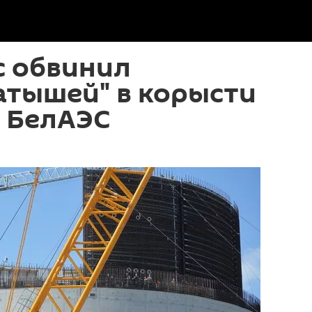
с обвинил
атышей" в корысти
у БелАЭС