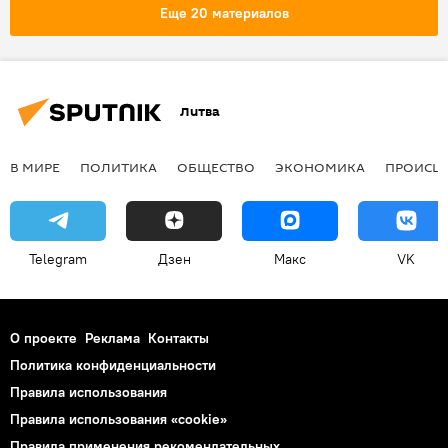
Шяуляй
хулиганство
Еще 20 материалов
Литва
В МИРЕ
ПОЛИТИКА
ОБЩЕСТВО
ЭКОНОМИКА
ПРОИСШ
Telegram
Дзен
Макс
VK
О проекте
Реклама
Контакты
Политика конфиденциальности
Правила использования
Правила использования «cookie»
Правила применения рекомендательных