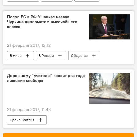
Даля Грибаускайте
Харальд V
юбилей
поздравления
Норвегия
Посол ЕС в РФ Ушацкас назвал
Чуркина дипломатом высочайшего
король
класса
21 февраля 2017, 12:12
В мире
В России
Общество
Политика
Россия
Вигаудас Ушацкас
Виталий Чуркин
Дорожному "учителю" грозит два года
лишения свободы
ООН
соболезнования
постпред России при ООН
21 февраля 2017, 11:43
Происшествия
Дорожные происшествия: больше аварий — меньше жертв