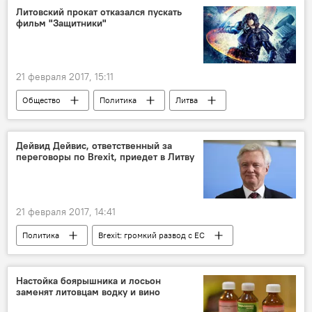
Литовский прокат отказался пускать
фильм "Защитники"
21 февраля 2017, 15:11
Общество
Политика
Литва
фильм
кино
запрет
"Защитники"
Дейвид Дейвис, ответственный за
переговоры по Brexit, приедет в Литву
21 февраля 2017, 14:41
Политика
Brexit: громкий развод с ЕС
Общество
Литва
Саулюс Сквернялис
Дейвид Дейвис
Настойка боярышника и лосьон
заменят литовцам водку и вино
ЕС
Brexit