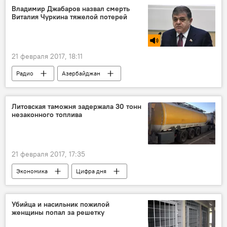
Владимир Джабаров назвал смерть
Виталия Чуркина тяжелой потерей
21 февраля 2017, 18:11
Радио
Азербайджан
Виталий Чуркин
Владимир Джабаров
ООН
радио
интервью
Литовская таможня задержала 30 тонн
незаконного топлива
21 февраля 2017, 17:35
Экономика
Цифра дня
Дела приграничные: Польша
Таможенная служба Литвы
Убийца и насильник пожилой
женщины попал за решетку
дизельное топливо