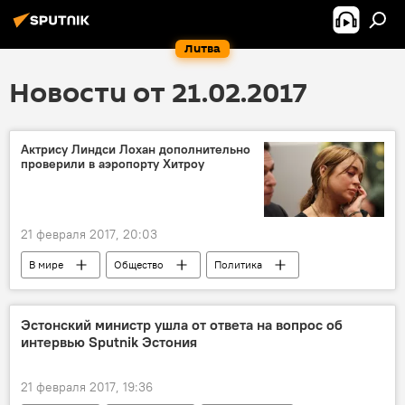
Литва
Новости от 21.02.2017
Актрису Линдси Лохан дополнительно
проверили в аэропорту Хитроу
21 февраля 2017, 20:03
В мире
Общество
Политика
Лондон
Линдси Лохан
Соединенные Штаты Америки
актриса
Эстонский министр ушла от ответа на вопрос об
интервью Sputnik Эстония
аэропорт
проверка
21 февраля 2017, 19:36