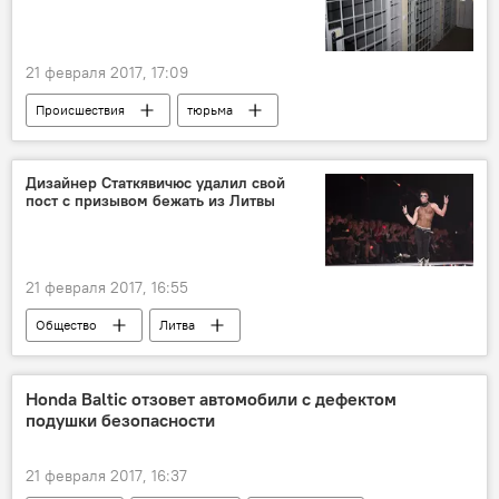
антикоррозийная смазка
21 февраля 2017, 17:09
Происшествия
тюрьма
Дизайнер Статкявичюс удалил свой
пост с призывом бежать из Литвы
21 февраля 2017, 16:55
Общество
Литва
Рамунас Карбаускис
Юозас Статкявичюс
скандальное обращение
Honda Baltic отзовет автомобили с дефектом
подушки безопасности
Курс на запад: литовцы массово эмигрируют из страны
21 февраля 2017, 16:37