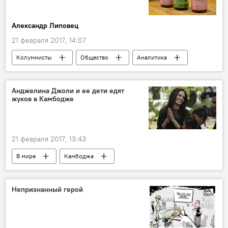
Соединенное Королевство
Александр Липовец
21 февраля 2017, 14:07
Колумнисты
Общество
Аналитика
Литва
акциз
пьянство
Анджелина Джоли и ее дети едят
жуков в Камбодже
21 февраля 2017, 13:43
В мире
Камбоджа
Анджелина Джоли
жук
Непризнанный герой