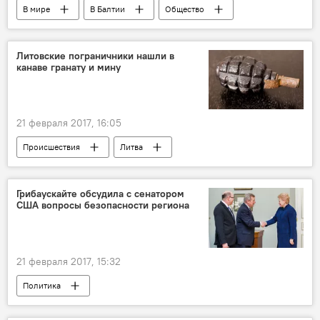
В мире
В Балтии
Общество
страны Балтии
Honda
автомобиль
безопасность
дефект
Литовские пограничники нашли в
канаве гранату и мину
21 февраля 2017, 16:05
Происшествия
Литва
Государственная пограничная служба
мина
граната
Дела приграничные: Калининград
Грибаускайте обсудила с сенатором
США вопросы безопасности региона
21 февраля 2017, 15:32
Политика