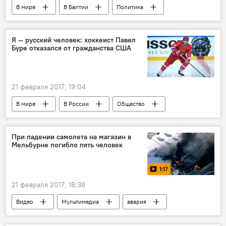
В мире
В Балтии
Политика
Эстония
Майлис Репс
Яна Тоом
Sputnik
интервью
скандал
Я — русский человек: хоккеист Павел
Буре отказался от гражданства США
Евросоюз на тропе информационной войны
21 февраля 2017, 19:04
В мире
В России
Общество
Россия
Павел Буре
Александр Медведев
НХЛ
При падении самолета на магазин в
Мельбурне погибло пять человек
хоккеист
гражданство
1:17
21 февраля 2017, 18:38
Видео
Мультимедиа
авария
самолет