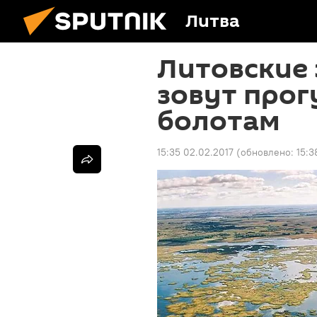
Литва
Литовские
зовут прог
болотам
15:35 02.02.2017
(обновлено:
15:3