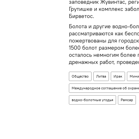
заповедник Жувинтас, рег
Грутишке и комплекс забо
Бирветос.
Болота и другие водно-бол
рассматриваются как бесп
пожертвованы для городск
1500 болот размером боле
осталось немногим более 
дренажных работ, проведе
Общество
Литва
Ирак
Мини
Международное соглашение об охран
водно-болотные угодья
Рамсар