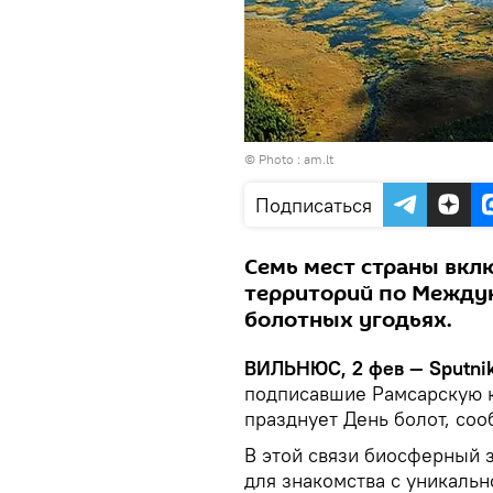
© Photo :
am.lt
Подписаться
Семь мест страны вкл
территорий по Между
болотных угодьях.
ВИЛЬНЮС, 2 фев — Sputni
подписавшие Рамсарскую к
празднует День болот, со
В этой связи биосферный 
для знакомства с уникаль