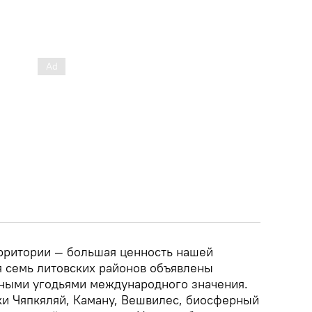
рритории — большая ценность нашей
я семь литовских районов объявлены
ными угодьями международного значения.
и Чяпкяляй, Каману, Вешвилес, биосферный