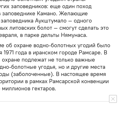
угих заповедников: еще один поход
 в заповеднике Камано. Желающие
 заповедника Аукштумало — одного
ых литовских болот — смогут сделать это
евраля, в парке дельты Нямунаса.
е об охране водно-болотных угодий было
 1971 года в иранском городе Рамсаре. В
й охране подлежат не только важные
дно-болотные угодья, но и другие места
оды (заболоченные). В настоящее время
ритории в рамках Рамсарской конвенции
 миллионов гектаров.