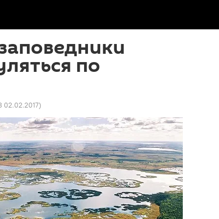
 заповедники
уляться по
8 02.02.2017
)