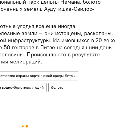
иональный парк дельты Немана, болото
лоченных земель Аудутишке-Свилос-
отные угодья все еще иногда
олезные земли — они истощены, раскопаны,
ой инфраструктуры. Из имевшихся в 20 веке
е 50 гектаров в Литве на сегодняшний день
половины. Произошло это в результате
ния мелиораций.
стерство охраны окружающей среды Литвы
е водно-болотных угодий
болото