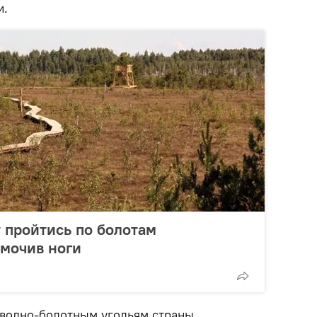
и.
 пройтись по болотам
омочив ноги
водно-болотным угодьям страны