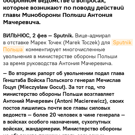
оборонном ведомстве и вопросах,
которые возникают по поводу действий
главы Минобороны Польши Антония
Мачеревича.
ВИЛЬНЮС, 2 фев — Sputnik.
Вице-адмирал
в отставке Марек Точек (Marek Toczek) для
Sputnik 
Польша
комментирует многочисленные
увольнения в министерстве обороны Польши
за время руководства Антония Мачеревича.
— Во вторник рапорт об увольнении подал глава
Генштаба Войска Польского генерал Мечислав
Гоцул (Mieczysław Gocuł). За тот год, что
министерство обороны Польши возглавляет
Антоний Мачеревич (Antoni Macierewicz), своих
постов лишились почти все главы силовых
ведомств — более 20 человек в чине генерала —
в войсках особого назначения, сухопутных
войсках, жандармерии. Министерство обороны