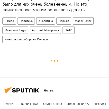
было для них очень болезненным. Но это
единственное, что им оставалось делать.
В мире
Политика
Аналитика
Польша
Марек Точек
Мечислав Гоцул
Антоний Мачеревич
НАТО
министерство обороны Польши
Литва
В МИРЕ
ПОЛИТИКА
ОБЩЕСТВО
ЭКОНОМИКА
ПРОИСШ