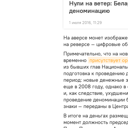
Нули на ветер: Бел
деноминацию
1 июля 2016, 11:29
На аверсе монет изображе
на реверсе — цифровые об
Примечательно, что на но
временно
присутствует о
из бывших глав Национальн
подготовка к проведению 
период: новые денежные з
еще в 2008 году, однако 
и, как следствие, ухудшен
проведение деноминации 
знаки — переданы в Центр
В итоге на деньгах разме
момент должность председ