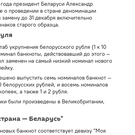
 года президент Беларуси Александр
 о проведении в стране деноминации
и замену до 31 декабря включительно
аков старого образца.
нуля
аб укрупнения белорусского рубля (1 к 10
оминал банкноты, действовавший до этого —
ыл заменен на самый низкий номинал нового
пейку.
ешено выпустить семь номиналов банкнот —
500 белорусских рублей, и восемь номиналов
 копеек, а также 1 и 2 рубля.
ки были произведены в Великобритании,
страна — Беларусь"
новых банкнот соответствует девизу "Моя