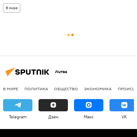
В мире
Литва
В МИРЕ
ПОЛИТИКА
ОБЩЕСТВО
ЭКОНОМИКА
ПРОИСШ
Telegram
Дзен
Макс
VK