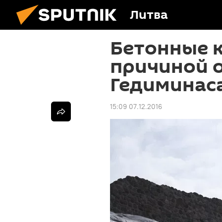
Литва
Бетонные к
причиной о
Гедиминас
15:09 07.12.2016