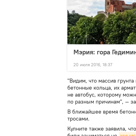
Мэрия: гора Гедими
20 июля 2016, 18:37
"Видим, что массив грунта
бетонные кольца, их армат
не автобус, которому можн
по разным причинам", — за
В ближайшее время бетон
тросами.
Кулните также заявила, ч
били заниматься не
минис