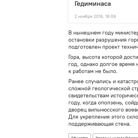
Гедиминаса
2 ноября 2016, 18:08
В нынешнем году министер
остановки разрушения гор
подготовлен проект технич
Гора, высота которой дост
год, однако долгое время
к работам не было.
Ранее случались и катаст
сложной геологической ст
свидетельствам историческ
году, когда оползень, сой
дворец вильнюсского воев
Для укрепления этого скло
поддерживающая стена.
Общество
Оползни на горе Гедими