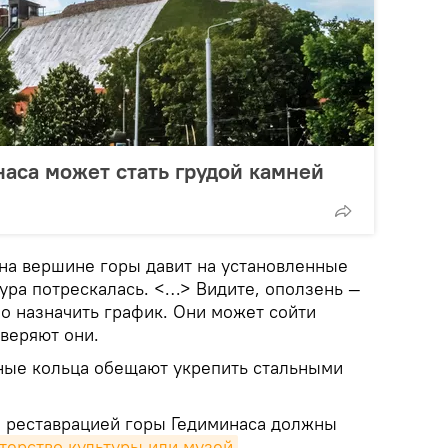
наса может стать грудой камней
 на вершине горы давит на установленные
ура потрескалась. <…> Видите, оползень —
о назначить график. Они может сойти
веряют они.
ные кольца обещают укрепить стальными
то реставрацией горы Гедиминаса должны
терство культуры или музей
,