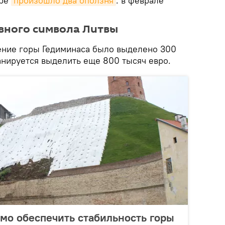
оре
произошло два оползня
: в феврале
вного символа Литвы
ление горы Гедиминаса было выделено 300
ланируется выделить еще 800 тысяч евро.
мо обеспечить стабильность горы