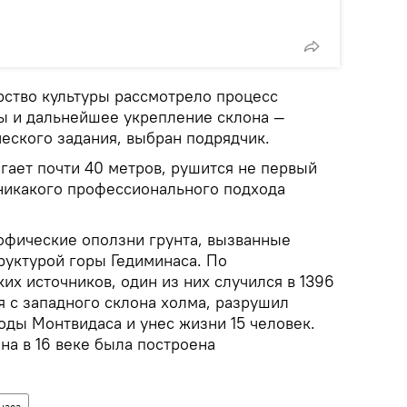
ство культуры рассмотрело процесс
ы и дальнейшее укрепление склона —
еского задания, выбран подрядчик.
игает почти 40 метров, рушится не первый
 никакого профессионального подхода
рофические оползни грунта, вызванные
руктурой горы Гедиминаса. По
их источников, один из них случился в 1396
дя с западного склона холма, разрушил
оды Монтвидаса и унес жизни 15 человек.
на в 16 веке была построена
наса