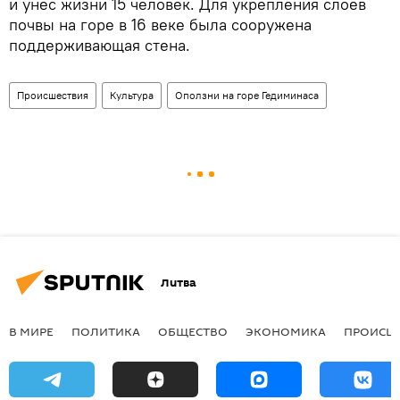
и унес жизни 15 человек. Для укрепления слоев
почвы на горе в 16 веке была сооружена
поддерживающая стена.
Происшествия
Культура
Оползни на горе Гедиминаса
Литва
В МИРЕ
ПОЛИТИКА
ОБЩЕСТВО
ЭКОНОМИКА
ПРОИСШ