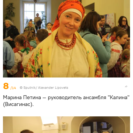
8
/14
© Sputnik/ Alexander Lipovets
Марина Петина — руководитель ансамбля "Калина"
(Висагинас).