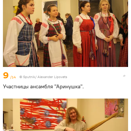
9
/14
© Sputnik/ Alexander Lipovets
Участницы ансамбля "Аринушка".