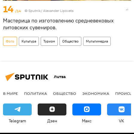
14
/14
© Sputnik/ Alexander Lipovets
Мастерица по изготовлению средневековых
литовских сувениров.
Фото
Культура
Туризм
Общество
Мультимедиа
Литва
В МИРЕ
ПОЛИТИКА
ОБЩЕСТВО
ЭКОНОМИКА
ПРОИСШ
Telegram
Дзен
Макс
VK