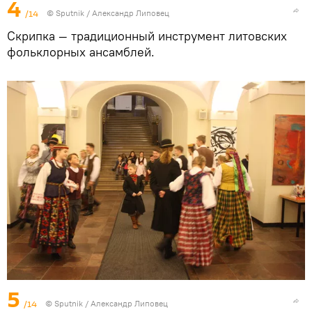
4
/14
© Sputnik / Александр Липовец
Скрипка — традиционный инструмент литовских
фольклорных ансамблей.
5
/14
© Sputnik / Александр Липовец