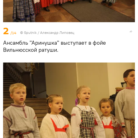
2
/14
© Sputnik / Александр Липовец
Ансамбль "Аринушка" выступает в фойе
Вильнюсской ратуши.