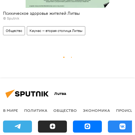
Психическое здоровье жителей Литвы
© Sputnik
Общество
Каунас — вторая столица Литвы
Литва
В МИРЕ
ПОЛИТИКА
ОБЩЕСТВО
ЭКОНОМИКА
ПРОИСШ